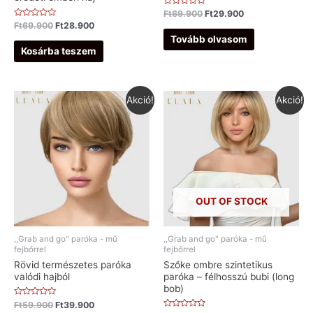
Értékelés:
Ft
69.900
Ft
29.900
0
Értékelés:
Ft
69.900
Ft
28.900
/
0
5
Tovább olvasom
/
5
Kosárba teszem
Akció!
Akció!
OUT OF STOCK
,,Grab and go" paróka - mű
,,Grab and go" paróka - mű
fejbőrrel
fejbőrrel
Rövid természetes paróka
Szőke ombre szintetikus
valódi hajból
paróka – félhosszú bubi (long
bob)
Értékelés:
Ft
59.900
Ft
39.900
0