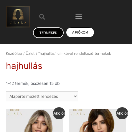
A FIÓKOM
TERMÉKEK
Kezdőlap
/
Üzlet
/ “hajhullás” címkével rendelkező termékek
hajhullás
1–12 termék, összesen 15 db
Akció!
Akció!