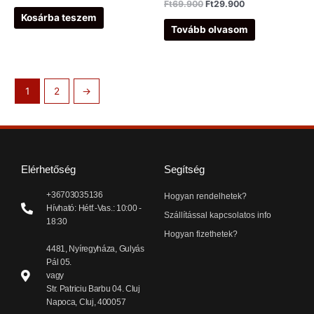
Értékelés:
Ft
69.900
Ft
29.900
/
0
5
Kosárba teszem
/
5
Tovább olvasom
1
2
→
Elérhetőség
Segítség
+36703035136
Hogyan rendelhetek?
Hívható: Hétf.-Vas.: 10:00 -
Szállítással kapcsolatos info
18:30
Hogyan fizethetek?
4481, Nyíregyháza, Gulyás
Pál 05.
vagy
Str. Patriciu Barbu 04. Cluj
Napoca, Cluj, 400057