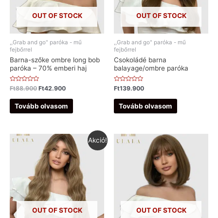
OUT OF STOCK
OUT OF STOCK
,,Grab and go" paróka - mű
,,Grab and go" paróka - mű
fejbőrrel
fejbőrrel
Barna-szőke ombre long bob
Csokoládé barna
paróka – 70% emberi haj
balayage/ombre paróka
Értékelés:
Értékelés:
Ft
88.900
Ft
42.900
Ft
139.900
0
0
/
/
5
5
Tovább olvasom
Tovább olvasom
Akció!
OUT OF STOCK
OUT OF STOCK