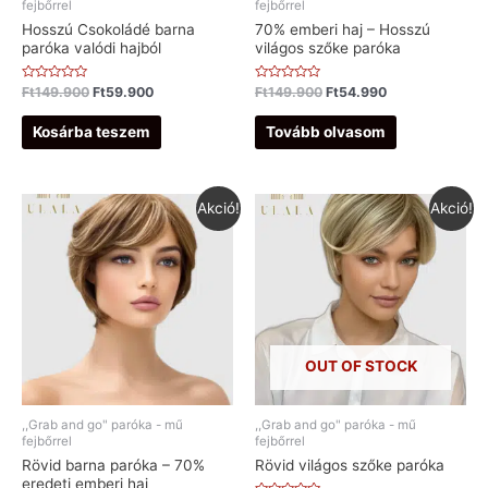
fejbőrrel
fejbőrrel
Hosszú Csokoládé barna
70% emberi haj – Hosszú
paróka valódi hajból
világos szőke paróka
Értékelés:
Értékelés:
Ft
149.900
Ft
59.900
Ft
149.900
Ft
54.990
0
0
/
/
5
5
Kosárba teszem
Tovább olvasom
Akció!
Akció!
OUT OF STOCK
,,Grab and go" paróka - mű
,,Grab and go" paróka - mű
fejbőrrel
fejbőrrel
Rövid barna paróka – 70%
Rövid világos szőke paróka
eredeti emberi haj