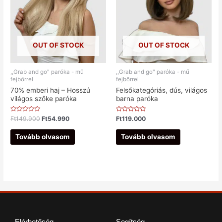
OUT OF STOCK
OUT OF STOCK
,,Grab and go" paróka - mű
,,Grab and go" paróka - mű
fejbőrrel
fejbőrrel
70% emberi haj – Hosszú
Felsőkategóriás, dús, világos
világos szőke paróka
barna paróka
Értékelés:
Értékelés:
Ft
149.900
Ft
54.990
Ft
119.000
0
0
/
/
5
5
Tovább olvasom
Tovább olvasom
Elérhetőség
Segítség