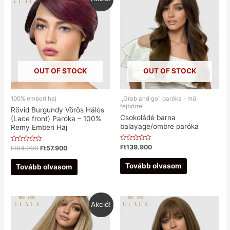
OUT OF STOCK
OUT OF STOCK
100% emberi haj
,,Grab and go" paróka - mű
fejbőrrel
Rövid Burgundy Vörös Hálós
Csokoládé barna
(Lace front) Paróka – 100%
balayage/ombre paróka
Remy Emberi Haj
Értékelés:
Ft
139.900
Értékelés:
Ft
94.900
Ft
57.900
0
0
/
/
5
5
Tovább olvasom
Tovább olvasom
Akció!