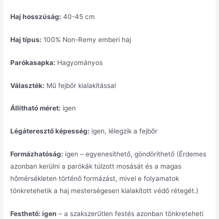
Haj hosszúság:
40-45 cm
Haj típus:
100% Non-Remy emberi haj
Parókasapka:
Hagyományos
Választék:
Mű fejbőr kialakítással
Állítható méret:
igen
Légáteresztő képesség:
igen, lélegzik a fejbőr
Formázhatóság:
igen – egyenesíthető, göndöríthető (Érdemes
azonban kerülni a parókák túlzott mosását és a magas
hőmérsékleten történő formázást, mivel e folyamatok
tönkretehetik a haj mesterségesen kialakított védő rétegét.)
Festhető: igen
– a szakszerűtlen festés azonban tönkreteheti