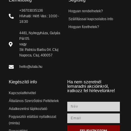
+36703035136
Hogyan rendelhetek?
Hívható: Hétf.-Vas.: 10:00 -
Szállítással kapcsolatos info
18:30
Hogyan fizethetek?
4481, Nyíregyháza, Gulyás
Pál 05.
vagy
Str. Patriciu Barbu 04. Cluj
Napoca, Cluj, 400057
hello@ulala.hu
Kiegészítő info
Ha nem szeretnél
lemaradni akcióinkról,
iratkozz fel hírlevelünkre!
Kapcsolatfelvétel
Általános Szerződési Feltételek
Adatkezelési tájékoztató
Fogyasztói elállási nyilatkozat
(minta)
FELIRATKOZOM