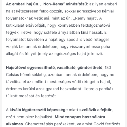
Az
emberi haj ún. ,, Non-Remy” minősítésű
: az ilyen emberi
hajat kétszeresen feldolgozzák, sokkal agresszívebb kémiai
folyamatoknak vetik alá, mint az ún. ,,Remy hajat”. A
kutikuláját eltávolítják, hogy könnyebben feldolgozhatóvá
tegyék, illetve, hogy sokféle árnyalatban kínálhassák. E
folyamatot követően a hajat egy speciális védő réteggel
vonják be, annak érdekében, hogy visszanyerhesse puha
állagát és fényét (mely az egészséges hajat jellemzi).
Hajsütővel egyenesíthető, vasalható, göndöríthető
, 180
Celsius hőmérsékletig, azonban, annak érdekében, hogy ne
távolítsa el az említett mesterséges védő réteget a hajról,
érdemes kerülni azok gyakori használatát, illetve a parókák
túlzott mosását és festését.
A
kiváló légáteresztő képesség
e miatt
szellőzik a fejbőr
,
ezért nem okoz hajhullást.
Mindennapos használatra
alkalmas
. Chemoterápiás parókaként, valamint Covid fertőzés