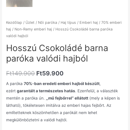
Kezdőlap
/
Üzlet
/
Női paróka
/
Haj típus
/
Emberi haj
/
70% emberi
haj
/
Non-Remy emberi haj
/ Hosszú Csokoládé barna paróka
valódi hajból
Hosszú Csokoládé barna
paróka valódi hajból
Ft
149.900
Ft
59.900
A paróka
70%
–
ban eredeti emberi hajból készült
,
ezért
garantált a természetes hatás
. Ezenfelül, a választék
mentén a paróka ún.
,,mű fejbőrrel” ellátott
(mely a képen is
látható), tökéletesen imitálva az emberi hajas fejbőrt. Az
említetteknek köszönhetően a parókát nem lehet
megkülönböztetni a valódi hajtól.