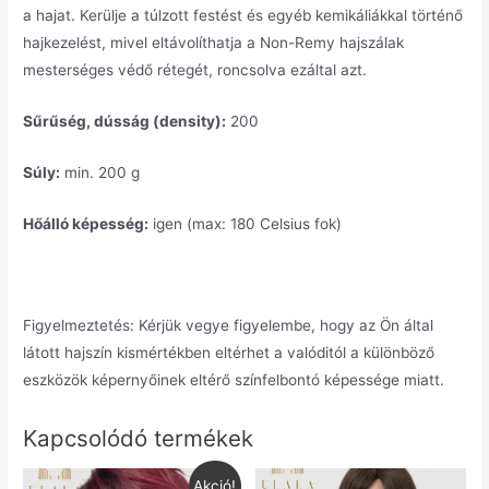
a hajat. Kerülje a túlzott festést és egyéb kemikáliákkal történő
hajkezelést, mivel eltávolíthatja a Non-Remy hajszálak
mesterséges védő rétegét, roncsolva ezáltal azt.
Sűrűség, dússág (density):
200
Súly:
min. 200 g
Hőálló képesség:
igen (max: 180 Celsius fok)
Figyelmeztetés: Kérjük vegye figyelembe, hogy az Ön által
látott hajszín kismértékben eltérhet a valóditól a különböző
eszközök képernyőinek eltérő színfelbontó képessége miatt.
Kapcsolódó termékek
Akció!