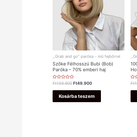
,,Grab and go" paróka - mű fejbőrrel
,,G
Szőke Félhosszú Bubi (Bob)
10
Paróka – 70% emberi haj
Ho
Értékelés:
Ért
Ft
139.900
Ft
49.900
Ft
1
0
0
/
/
5
5
Kosárba teszem