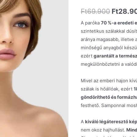
Ft
69.900
Ft
28.9
A paróka
70 %-a eredeti 
szintetikus szálakkal dúsít
aránya magasabb, illetve a
minőségű anyagból készült
ezért
garantált a termés
megkülönböztetni a valódi 
Mivel az emberi hajon kívü
szálak is hőállóak, ezért
1
göndöríthető és formázha
festhető. Samponnal mosh
A
kiváló légáteresztő ké
nem okoz hajhullást.
Mind