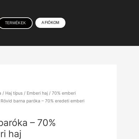
A FIÓKOM
TERMÉKEK
a
/
Haj típus
/
Emberi haj
/
70% emberi
 Rövid barna paróka – 70% eredeti emberi
paróka – 70%
i haj