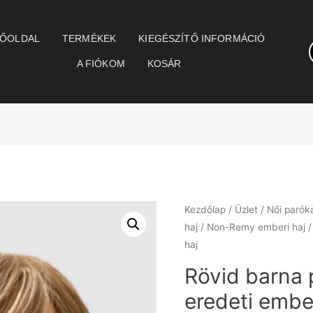
ŐOLDAL
TERMÉKEK
KIEGÉSZÍTŐ INFORMÁCIÓ
A FIÓKOM
KOSÁR
Kezdőlap
/
Üzlet
/
Női parók
haj
/
Non-Remy emberi haj
/
haj
Rövid barna 
eredeti ember