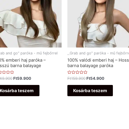
rab and go" paróka - mű fejbőrrel
,,Grab and go" paróka - mű fejbőrr
0% emberi haj paróka –
100% valódi emberi haj – Hos
sszú barna balayage
barna balayage paróka
ékelés:
Értékelés:
49.900
Ft
59.900
Ft
159.900
Ft
54.900
0
/
5
Kosárba teszem
Kosárba teszem