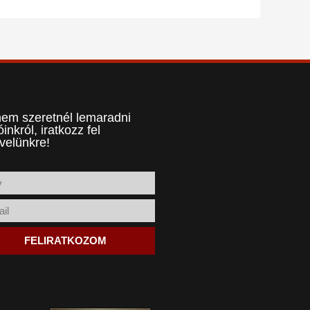
em szeretnél lemaradni
óinkról, iratkozz fel
evelünkre!
FELIRATKOZOM