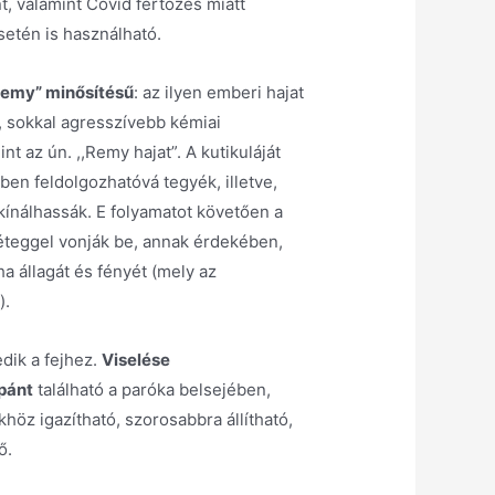
, valamint Covid fertőzés miatt
setén is használható.
Remy” minősítésű
: az ilyen emberi hajat
, sokkal agresszívebb kémiai
nt az ún. ,,Remy hajat”. A kutikuláját
ben feldolgozhatóvá tegyék, illetve,
kínálhassák. E folyamatot követően a
réteggel vonják be, annak érdekében,
 állagát és fényét (mely az
).
edik a fejhez.
Viselése
 pánt
található a paróka belsejében,
khöz igazítható, szorosabbra állítható,
ő.