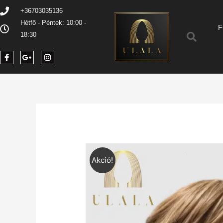
+36703035136
Hétfő - Péntek: 10:00 -
F
18:30
Akció!