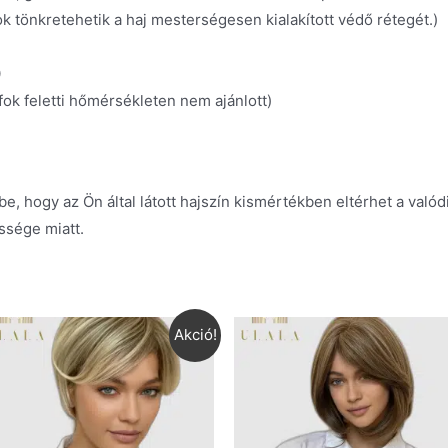
k tönkretehetik a haj mesterségesen kialakított védő rétegét.)
0
fok feletti hőmérsékleten nem ajánlott)
e, hogy az Ön által látott hajszín kismértékben eltérhet a való
ssége miatt.
Akció!