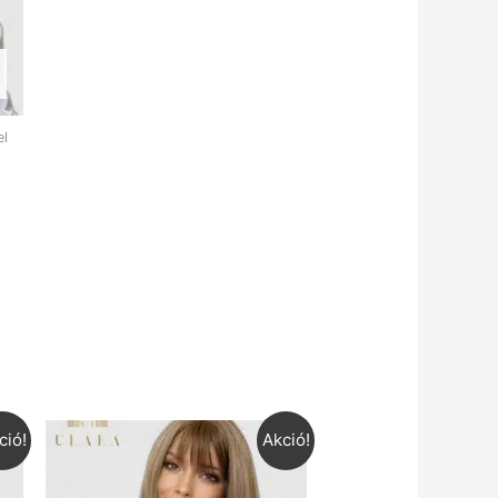
el
ció!
Akció!