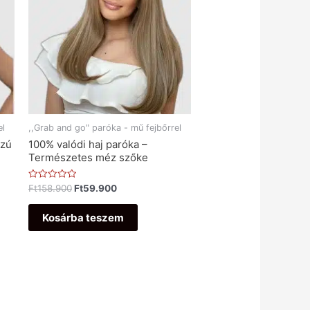
el
,,Grab and go" paróka - mű fejbőrrel
szú
100% valódi haj paróka –
Természetes méz szőke
Értékelés:
Ft
158.900
Ft
59.900
0
/
5
Kosárba teszem