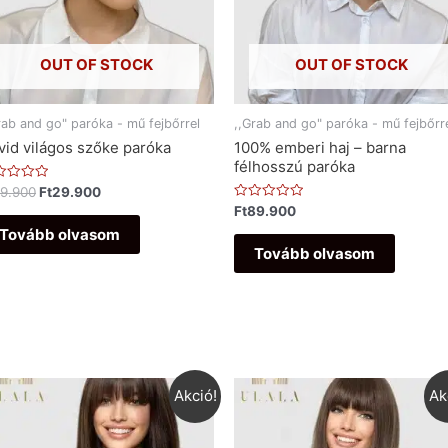
OUT OF STOCK
OUT OF STOCK
rab and go" paróka - mű fejbőrrel
,,Grab and go" paróka - mű fejbőrr
vid világos szőke paróka
100% emberi haj – barna
félhosszú paróka
ékelés:
9.900
Ft
29.900
Értékelés:
Ft
89.900
0
Tovább olvasom
/
5
Tovább olvasom
Akció!
Ak