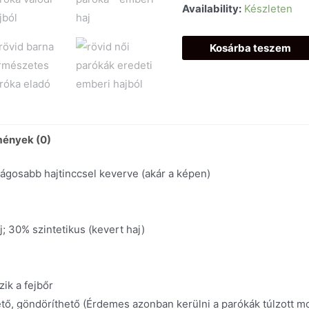
Availability:
Készleten
Kosárba teszem
ények (0)
ágosabb hajtinccsel keverve (akár a képen)
30% szintetikus (kevert haj)
zik a fejbőr
tő, göndöríthető (Érdemes azonban kerülni a parókák túlzott 