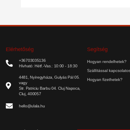
Elérhetőség
Segítség
+36703035136
Hogyan rendelhetek?
Hívható: Hétf.-Vas.: 10:00 - 18:30
Szállítással kapcsolatos
4481, Nyíregyháza, Gulyás Pál 05.
Hogyan fizethetek?
vagy
Str. Patriciu Barbu 04. Cluj Napoca,
Cluj, 400057
hello@ulala.hu