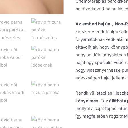
Chemoterápiás parókaként
bekövetkezett hajhullás e
Az
emberi haj ún. ,,Non-
kétszeresen feldolgozzák
folyamatoknak vetik alá, mi
eltávolítják, hogy könnyeb
hogy sokféle árnyalatban 
hajat egy speciális védő 
hogy visszanyerhesse puha
egészséges hajat jellemzi
Rendkívül stabilan illeszk
kényelmes.
Egy
állítható
mellyel a saját fejméretün
így megfelelően rögzíthet