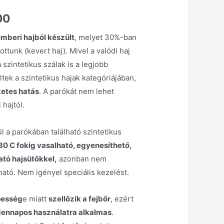
00
emberi hajból készült
, melyet 30%-ban
ottunk (kevert haj). Mivel a valódi haj
 szintetikus szálak is a legjobb
ek a szintetikus hajak kategóriájában,
zetes hatás
. A parókát nem lehet
hajtól.
l a parókában található szintetikus
80 C fokig vasalható, egyenesíthető,
tó hajsütőkkel,
azonban nem
ató. Nem igényel speciális kezelést.
pesség
e miatt
szellőzik a fejbőr
, ezért
ennapos használatra alkalmas
.