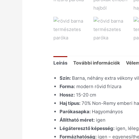
Leírás
További információk
Vélem
Szín:
Barna, néhány extra vékony vil
Forma:
modern rövid frizura
Hossz:
15-20 cm
Haj típus:
70% Non-Remy emberi haj; 
Parókasapka:
Hagyományos
Állítható méret:
igen
Légáteresztő képesség:
igen, léleg
Formázhatóság:
igen – egyenesíthe