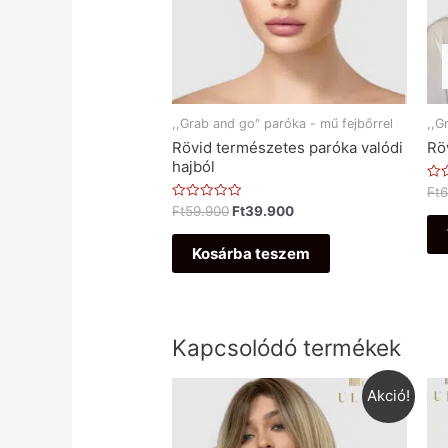
,,Grab and go" paróka - mű fejbőrrel
,,G
Rövid természetes paróka valódi
Rö
hajból
Ért
Ft
6
0
Értékelés:
Ft
59.900
Ft
39.900
/
0
5
/
5
Kosárba teszem
Kapcsolódó termékek
Akció!