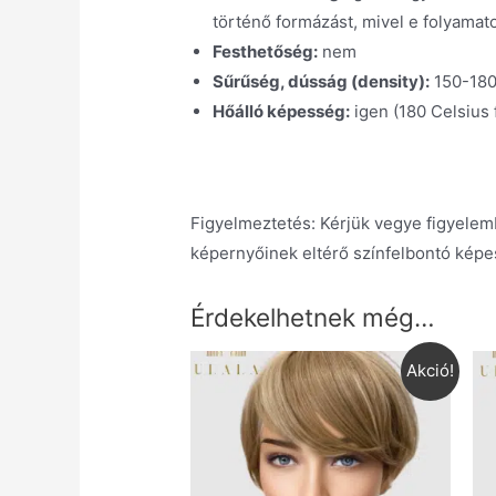
történő formázást, mivel e folyamato
Festhetőség:
nem
Sűrűség, dússág (density):
150-18
Hőálló képesség:
igen (180 Celsius 
Figyelmeztetés: Kérjük vegye figyelemb
képernyőinek eltérő színfelbontó képe
Érdekelhetnek még…
Akció!