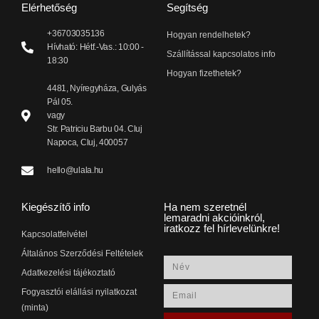
Elérhetőség
Segítség
+36703035136
Hogyan rendelhetek?
Hívható: Hétf.-Vas.: 10:00 -
Szállítással kapcsolatos info
18:30
Hogyan fizethetek?
4481, Nyíregyháza, Gulyás
Pál 05.
vagy
Str. Patriciu Barbu 04. Cluj
Napoca, Cluj, 400057
hello@ulala.hu
Kiegészítő info
Ha nem szeretnél
lemaradni akcióinkról,
iratkozz fel hírlevelünkre!
Kapcsolatfelvétel
Általános Szerződési Feltételek
Adatkezelési tájékoztató
Fogyasztói elállási nyilatkozat
(minta)