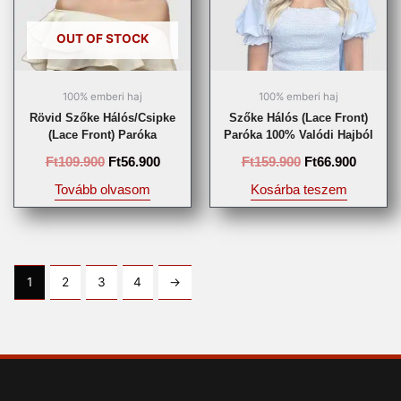
OUT OF STOCK
100% emberi haj
100% emberi haj
Rövid Szőke Hálós/csipke
Szőke Hálós (lace Front)
(lace Front) Paróka
Paróka 100% Valódi Hajból
Ft
109.900
Ft
56.900
Ft
159.900
Ft
66.900
Tovább olvasom
Kosárba teszem
1
2
3
4
→