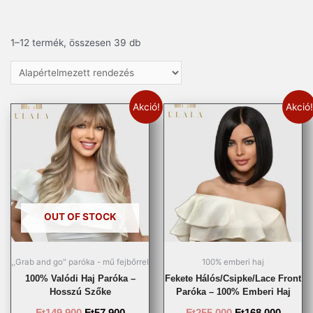
1–12 termék, összesen 39 db
Akció!
Akció!
OUT OF STOCK
,,Grab and go" paróka - mű fejbőrrel
100% emberi haj
100% Valódi Haj Paróka –
Fekete Hálós/Csipke/Lace Front
Hosszú Szőke
Paróka – 100% Emberi Haj
Ft
149.900
Ft
57.900
Ft
255.000
Ft
168.000