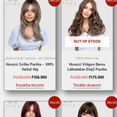
Akció!
Akció!
OUT OF STOCK
,,Grab and go" paróka - mű fejbőrrel
100% emberi haj
Hosszú Szőke Paróka – 100%
Hosszú Világos Barna
Valódi Haj
Láthatatlan Elejű Paróka
Ft
159.900
Ft
56.900
Ft
159.900
Ft
75.900
Kosárba teszem
Tovább olvasom
Akció!
Akció!