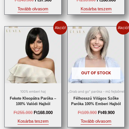
Tovább olvasom
Kosárba teszem
Akció!
Akció!
OUT OF STOCK
100% emberi haj
,,Grab and go" paróka - mű fejbőrrel
Fekete Kleopátra Paróka –
Félhosszú Világos Szőke
100% Valódi Hajból
Paróka 100% Emberi Hajból
Ft
255.000
Ft
168.000
Ft
109.900
Ft
49.900
Kosárba teszem
Tovább olvasom