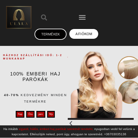
A FIÓKOM
TERMÉKEK
HÁZHOZ SZÁLLÍTÁSI IDŐ: 1-2
MUNKANAP
100% EMBERI HAJ
PARÓKÁK
40-70%
KEDVEZMÉNY MINDEN
TERMÉKRE
Nap
Óra
perc
Mp
Ha inkább
egyedi, hálós, emberi haj parókát szeretnél rendelni,
nyugodtan vedd fel velünk a
kapcsolatot. Elkészítjük neked, pont úgy, ahogyan te szeretnéd. +36703035136