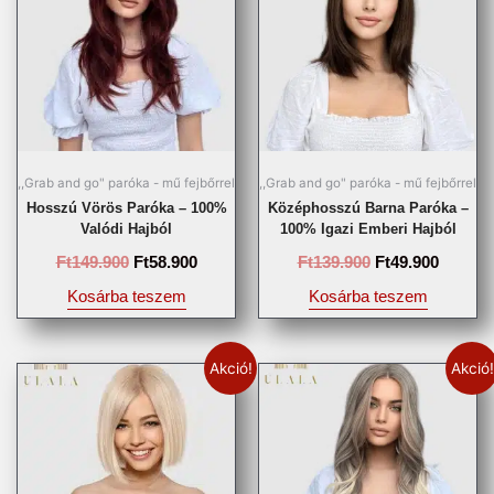
,,Grab and go" paróka - mű fejbőrrel
,,Grab and go" paróka - mű fejbőrrel
Hosszú Vörös Paróka – 100%
Középhosszú Barna Paróka –
Valódi Hajból
100% Igazi Emberi Hajból
Ft
149.900
Ft
58.900
Ft
139.900
Ft
49.900
Kosárba teszem
Kosárba teszem
Akció!
Akció!