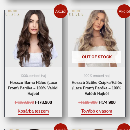
Akció!
Akció!
OUT OF STOCK
100% emberi haj
100% emberi haj
Hosszú Barna Hálós (lace
Hosszú Szőke Csipke/Hálós
Front) Paróka – 100% Valódi
(Lace Front) Paróka – 100%
Hajból
Valódi Hajból
Ft
159.900
Ft
78.900
Ft
169.900
Ft
74.900
Kosárba teszem
Tovább olvasom