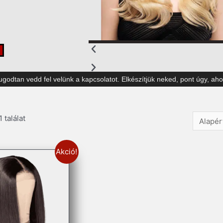
godtan vedd fel velünk a kapcsolatot. Elkészítjük neked, pont úgy, a
 találat
Akció!