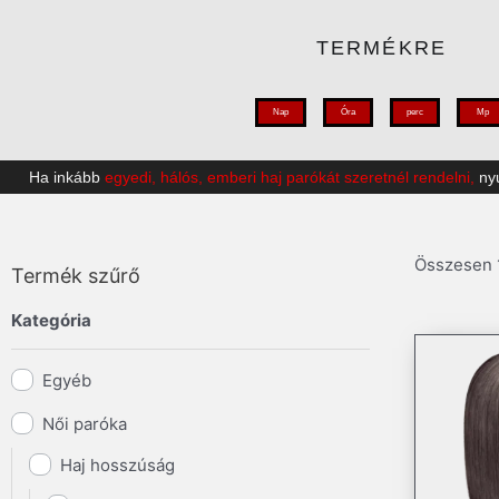
TERMÉKRE
Nap
Óra
perc
Mp
Ha inkább
egyedi, hálós, emberi haj parókát szeretnél rendelni,
nyu
Összesen 1
Termék szűrő
Kategória
Egyéb
Női paróka
Haj hosszúság