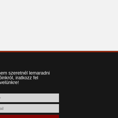
em szeretnél lemaradni
óinkról, iratkozz fel
evelünkre!