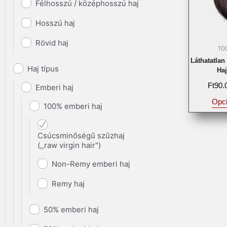
Félhosszú / középhosszú haj
Hosszú haj
Rövid haj
10
Láthatatlan
Haj típus
Haj
Ft
90.
Emberi haj
Opci
100% emberi haj
Csúcsminőségű szűzhaj
(,,raw virgin hair")
Non-Remy emberi haj
Remy haj
50% emberi haj