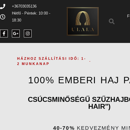
+36703035136
Hétfő - Péntek: 10:00 -
F
18:30
HÁZHOZ SZÁLLÍTÁSI IDŐ: 1-
2 MUNKANAP
100% EMBERI HAJ 
CSÚCSMINŐSÉGŰ SZŰZHAJBÓL
HAIR")
40-70%
KEDVEZMÉNY MI