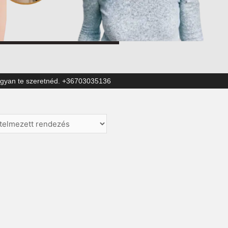
hogyan te szeretnéd. +36703035136