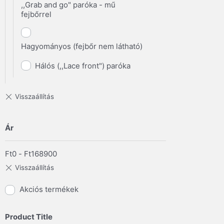
,,Grab and go" paróka - mű
fejbőrrel
Hagyományos (fejbőr nem látható)
Hálós (,,Lace front") paróka
Ár
Ft
0
-
Ft
168900
Akciós termékek
Product Title