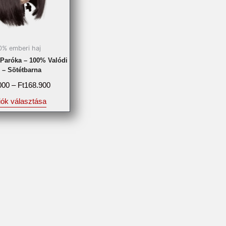
0% emberi haj
 Paróka – 100% Valódi
 – Sötétbarna
000
–
Ft
168.900
ók választása