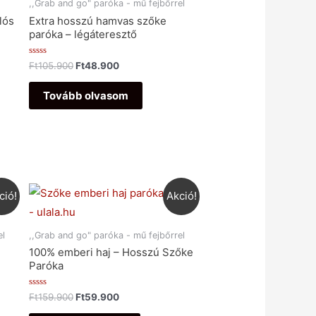
,,Grab and go" paróka - mű fejbőrrel
lós
Extra hosszú hamvas szőke
paróka – légáteresztő
Értékelés:
Ft
105.900
Ft
48.900
0
/
5
Tovább olvasom
ció!
Akció!
el
,,Grab and go" paróka - mű fejbőrrel
100% emberi haj – Hosszú Szőke
Paróka
Értékelés:
Ft
159.900
Ft
59.900
0
/