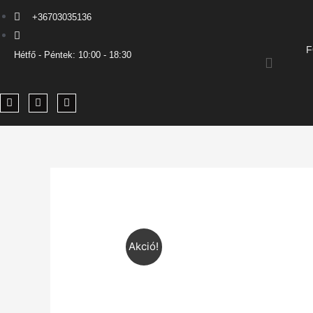
+36703035136
F
Hétfő - Péntek: 10:00 - 18:30
Akció!