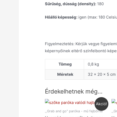
Sűrűség, dússág (density):
180
Hőálló képesség:
igen (max: 180 Celsiu
Figyelmeztetés: Kérjük vegye figyelemb
képernyőinek eltérő színfelbontó képe
Tömeg
0,8 kg
Méretek
32 × 20 × 5 cm
Érdekelhetnek még…
Akció!
,,Grab and go" paróka - mű fejbőrrel
,,G