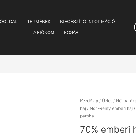
ŐOLDAL
TERMÉKEK
KIEGÉSZÍTŐ INFORMÁCIÓ
A FIÓKOM
KOSÁR
Kezdőlap
/
Üzlet
/
Női parók
haj
/
Non-Remy emberi haj
/
paróka
70% emberi h