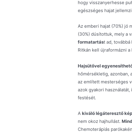
hogy visszanyerhesse puha
egészséges hajat jellemzi
Az emberi hajat (70%) jó
(30%) dúsítottuk, mely a 
formatartás
t ad, továbbá
Ritkán kell újraformázni a 
Hajsütővel egyenesíthető
hőmérsékletig, azonban, a
az említett mesterséges v
azok gyakori használatát, 
festését.
A
kiváló légáteresztő ké
nem okoz hajhullást.
Mind
Chemoterápiás parókaként