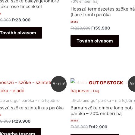
sszú szőke balayage/ombre
70% emberi haj
róka rose tincsekkel
Hosszú természetes szőke há
(Lace front) paróka
ékelés:
9.900
Ft
28.900
Értékelés:
Ft
230.000
Ft
59.900
0
Tovább olvasom
/
5
Tovább olvasom
OUT OF STOCK
Akció!
Ak
rab and go" paróka - mű fejbőrrel
,,Grab and go" paróka - mű fejbőrr
sszú szőke szintetikus paróka
Barna-szőke ombre long bob
paróka – 70% emberi haj
ékelés:
9.900
Ft
29.900
Értékelés:
Ft
88.900
Ft
42.900
0
Kosárba teszem
/