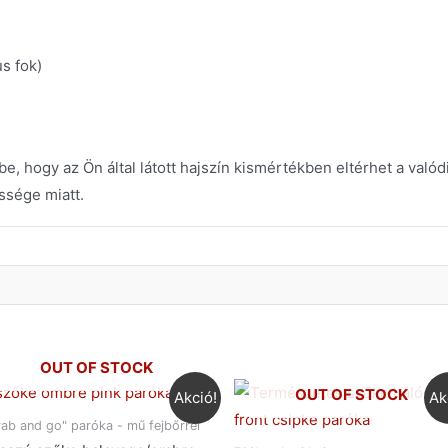
s fok)
e, hogy az Ön által látott hajszín kismértékben eltérhet a való
ssége miatt.
OUT OF STOCK
OUT OF STOCK
Akció!
Ak
rab and go" paróka - mű fejbőrrel