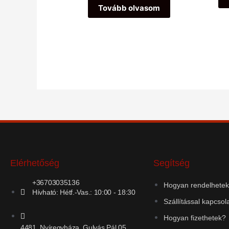
5
Tovább olvasom
Elérhetőség
Segítség
+36703035136
Hogyan rendelhete
Hívható: Hétf.-Vas.: 10:00 - 18:30
Szállítással kapcsol
Hogyan fizethetek?
4481, Nyíregyháza, Gulyás Pál 05.