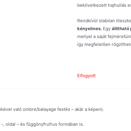
bekövetkezett hajhullás e
Rendkívül stabilan illeszk
kényelmes.
Egy
állítható
mellyel a saját fejméretün
így megfelelően rögzíthet
Elfogyott
őkével való ombre/balayage festés – akár a képen).
-, oldal – és függönyfrufrus formában is.