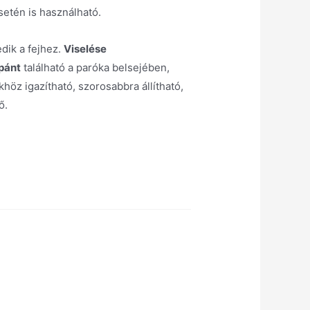
setén is használható.
edik a fejhez.
Viselése
 pánt
található a paróka belsejében,
khöz igazítható, szorosabbra állítható,
ő.