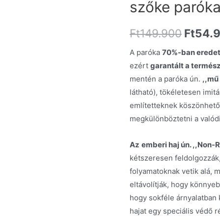
szőke parók
Ft
149.900
Ft
54.
A paróka
70%-ban eredeti
ezért
garantált a termés
mentén a paróka ún.
,,mű 
látható), tökéletesen imit
említetteknek köszönhető
megkülönböztetni a valódi 
Az
emberi haj ún. ,,Non-
kétszeresen feldolgozzák
folyamatoknak vetik alá, mi
eltávolítják, hogy könnyeb
hogy sokféle árnyalatban 
hajat egy speciális védő 