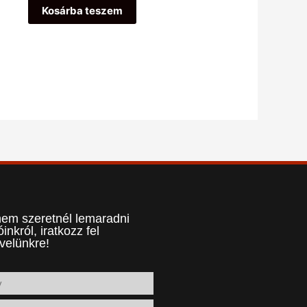
5
Kosárba teszem
em szeretnél lemaradni
óinkról, iratkozz fel
evelünkre!