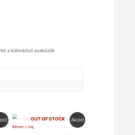
ditól a különböző eszközök
OUT OF STOCK
ció!
Akció!