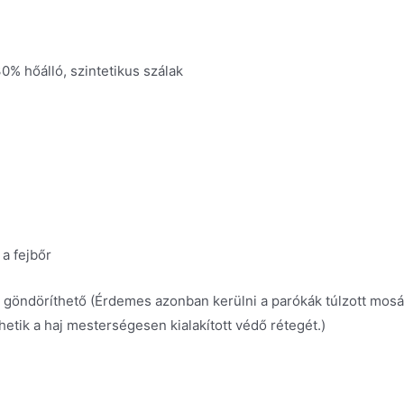
% hőálló, szintetikus szálak
 a fejbőr
 göndöríthető (Érdemes azonban kerülni a parókák túlzott mos
hetik a haj mesterségesen kialakított védő rétegét.)