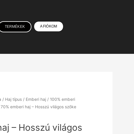
A FIÓKOM
TERMÉKEK
a
/
Haj típus
/
Emberi haj
/
100% emberi
 70% emberi haj – Hosszú világos szőke
aj – Hosszú világos