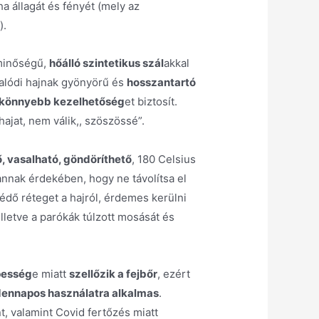
 állagát és fényét (mely az
).
 minőségű,
hőálló szintetikus szál
akkal
valódi hajnak gyönyörű és
hosszantartó
könnyebb kezelhetőség
et biztosít.
hajat, nem válik,, szöszössé”.
, vasalható, göndöríthető
, 180 Celsius
nnak érdekében, hogy ne távolítsa el
édő réteget a hajról, érdemes kerülni
illetve a parókák túlzott mosását és
pesség
e miatt
szellőzik a fejbőr
, ezért
ennapos használatra alkalmas
.
, valamint Covid fertőzés miatt