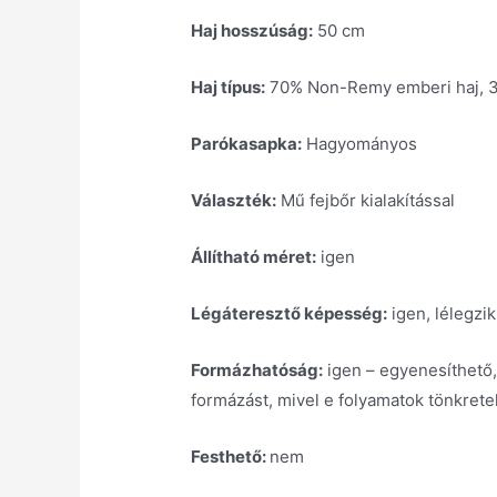
Haj hosszúság:
50 cm
Haj típus:
70% Non-Remy emberi haj, 30
Parókasapka:
Hagyományos
Választék:
Mű fejbőr kialakítással
Állítható méret:
igen
Légáteresztő képesség:
igen, lélegzik
Formázhatóság:
igen – egyenesíthető,
formázást, mivel e folyamatok tönkrete
Festhető:
nem