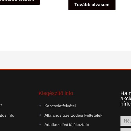
5
Tovább olvasom
Kiegészítő info
Ha n
akci
hírl
k?
Kapcsolatfelvétel
atos info
Általános Szerződési Feltételek
Adatkezelési tájékoztató