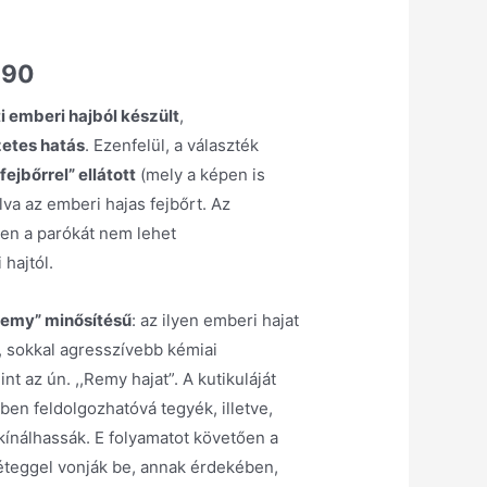
a
990
 emberi hajból készült
,
zetes hatás
. Ezenfelül, a választék
fejbőrrel” ellátott
(mely a képen is
álva az emberi hajas fejbőrt. Az
en a parókát nem lehet
hajtól.
Remy” minősítésű
: az ilyen emberi hajat
, sokkal agresszívebb kémiai
nt az ún. ,,Remy hajat”. A kutikuláját
ben feldolgozhatóvá tegyék, illetve,
kínálhassák. E folyamatot követően a
réteggel vonják be, annak érdekében,