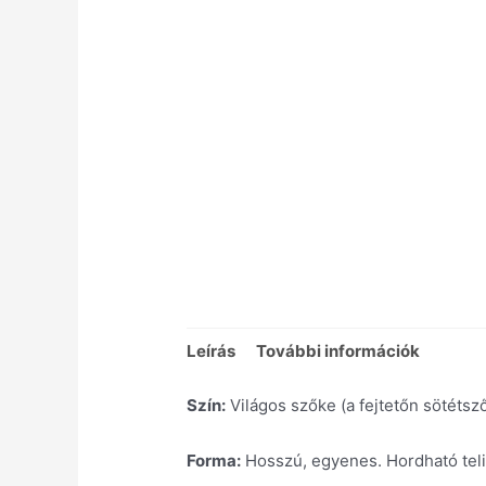
Leírás
További információk
Szín:
Világos szőke (a fejtetőn sötétsz
Forma:
Hosszú, egyenes. Hordható teli 