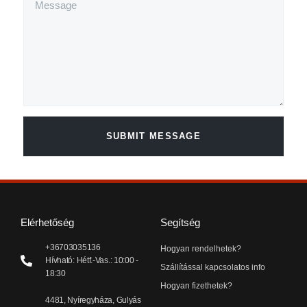
SUBMIT MESSAGE
Elérhetőség
Segítség
+36703035136
Hogyan rendelhetek?
Hívható: Hétf.-Vas.: 10:00 -
Szállítással kapcsolatos info
18:30
Hogyan fizethetek?
4481, Nyíregyháza, Gulyás