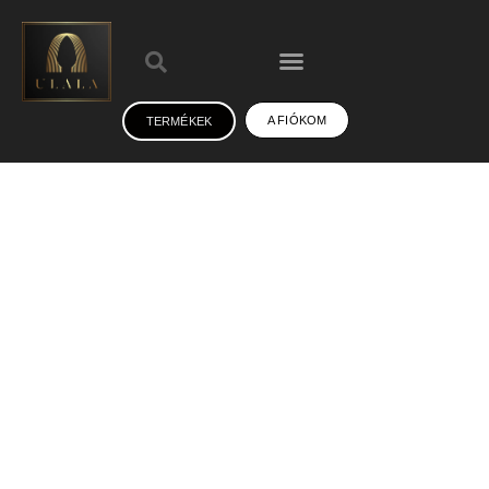
A FIÓKOM
TERMÉKEK
Kapcsolat