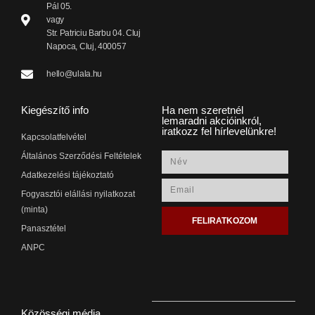
Pál 05.
vagy
Str. Patriciu Barbu 04. Cluj
Napoca, Cluj, 400057
hello@ulala.hu
Kiegészítő info
Ha nem szeretnél
lemaradni akcióinkról,
iratkozz fel hírlevelünkre!
Kapcsolatfelvétel
Általános Szerződési Feltételek
Adatkezelési tájékoztató
Fogyasztói elállási nyilatkozat
(minta)
FELIRATKOZOM
Panasztétel
ANPC
Közösségi média