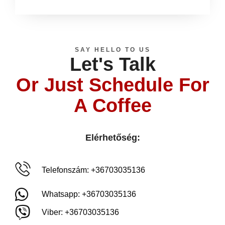
SAY HELLO TO US
Let's Talk
Or Just Schedule For
A Coffee
Elérhetőség:
Telefonszám: +36703035136
Whatsapp: +36703035136
Viber: +36703035136