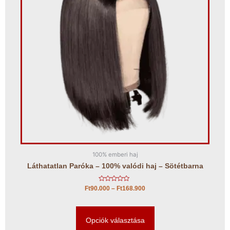
100% emberi haj
Láthatatlan Paróka – 100% valódi haj – Sötétbarna
É
Ft
90.000
–
Ft
168.900
r
t
é
k
e
Opciók választása
l
é