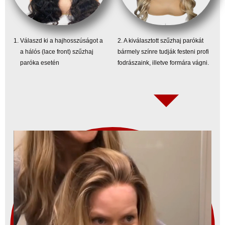
Válaszd ki a hajhosszúságot a
2. A kiválasztott szűzhaj parókát
a hálós (lace front) szűzhaj
bármely színre tudják festeni profi
paróka esetén
fodrászaink, illetve formára vágni.