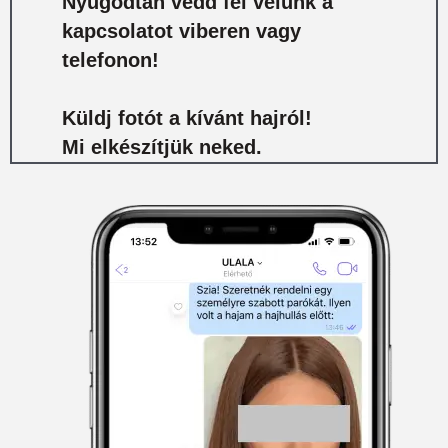
Nyugodtan vedd fel velünk a
kapcsolatot viberen vagy
telefonon!
Küldj fotót a kívánt hajról!
Mi elkészítjük neked.