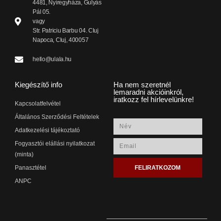
4481, Nyíregyháza, Gulyás
Pál 05.
vagy
Str. Patriciu Barbu 04. Cluj
Napoca, Cluj, 400057
hello@ulala.hu
Kiegészítő info
Ha nem szeretnél
lemaradni akcióinkról,
iratkozz fel hírlevelünkre!
Kapcsolatfelvétel
Általános Szerződési Feltételek
Adatkezelési tájékoztató
Fogyasztói elállási nyilatkozat
(minta)
FELIRATKOZOM
Panasztétel
ANPC