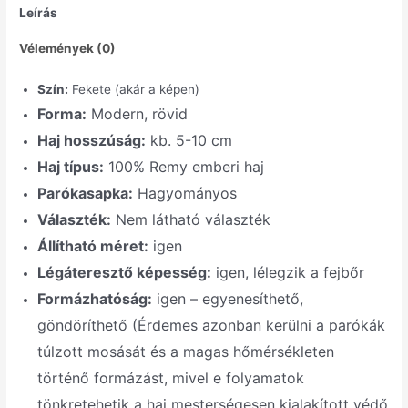
Leírás
Vélemények (0)
Szín:
Fekete (akár a képen)
Forma:
Modern, rövid
Haj hosszúság:
kb. 5-10 cm
Haj típus:
100% Remy emberi haj
Parókasapka:
Hagyományos
Választék:
Nem látható választék
Állítható méret:
igen
Légáteresztő képesség:
igen, lélegzik a fejbőr
Formázhatóság:
igen – egyenesíthető,
göndöríthető (Érdemes azonban kerülni a parókák
túlzott mosását és a magas hőmérsékleten
történő formázást, mivel e folyamatok
tönkretehetik a haj mesterségesen kialakított védő