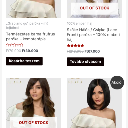
OUT OF STOCK
,,Grab and go" paróka - mű
100% emberi haj
fejbőrrel
Szőke Hálós / Csipke (Lace
Természetes barna frufrus
Front) paróka – 100% emberi
paróka – kemoterápia
haj
Értékelés:
Ft
79.900
Ft
39.900
Értékelés:
Ft
218.900
Ft
67.900
0
5.00
/
/ 5
5
Kosárba teszem
Tovább olvasom
Akció!
OUT OF STOCK