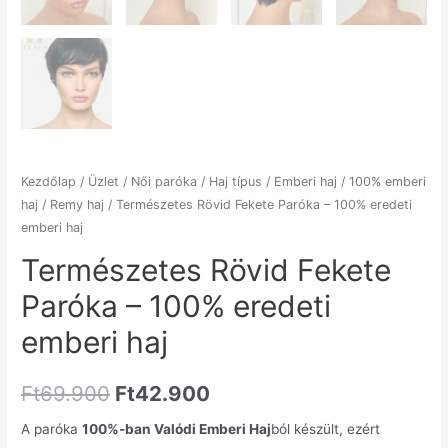
Kezdőlap
/
Üzlet
/
Női paróka
/
Haj típus
/
Emberi haj
/
100% emberi
haj
/
Remy haj
/ Természetes Rövid Fekete Paróka – 100% eredeti
emberi haj
Természetes Rövid Fekete
Paróka – 100% eredeti
emberi haj
Ft
69.900
Ft
42.900
A paróka
100%-ban Valódi Emberi Haj
ból készült, ezért