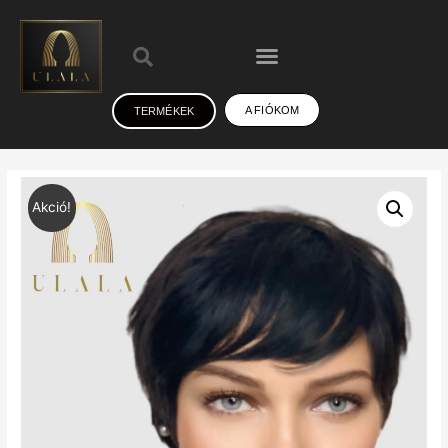
A FIÓKOM
TERMÉKEK
Akció!