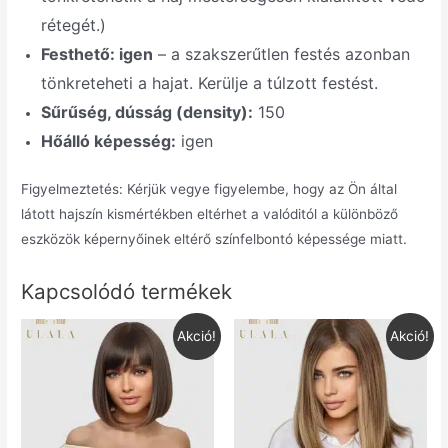
rétegét.)
Festhető: igen
– a szakszerűtlen festés azonban
tönkreteheti a hajat. Kerülje a túlzott festést.
Sűrűség, dússág (density):
150
Hőálló képesség:
igen
Figyelmeztetés: Kérjük vegye figyelembe, hogy az Ön által
látott hajszín kismértékben eltérhet a valóditól a különböző
eszközök képernyőinek eltérő színfelbontó képessége miatt.
Kapcsolódó termékek
Akció!
Akció!