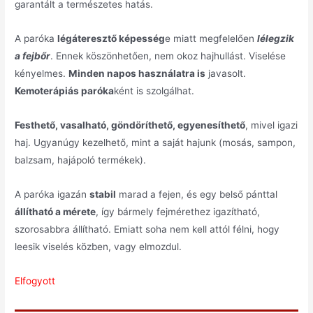
garantált a természetes hatás.
A paróka
légáteresztő képesség
e miatt megfelelően
lélegzik
a fejbőr
. Ennek köszönhetően, nem okoz hajhullást. Viselése
kényelmes.
Minden napos használatra is
javasolt.
Kemoterápiás paróka
ként is szolgálhat.
Festhető, vasalható, göndöríthető, egyenesíthető
, mivel igazi
haj. Ugyanúgy kezelhető, mint a saját hajunk (mosás, sampon,
balzsam, hajápoló termékek).
A paróka igazán
stabil
marad a fejen, és egy belső pánttal
állítható a mérete
, így bármely fejmérethez igazítható,
szorosabbra állítható. Emiatt soha nem kell attól félni, hogy
leesik viselés közben, vagy elmozdul.
Elfogyott