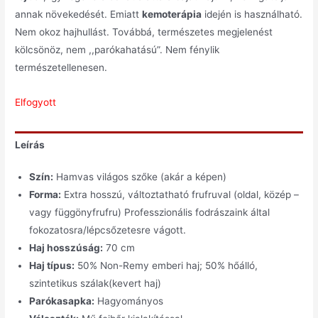
annak növekedését. Emiatt
kemoterápia
idején is használható.
Nem okoz hajhullást. Továbbá, természetes megjelenést
kölcsönöz, nem ,,parókahatású”. Nem fénylik
természetellenesen.
Elfogyott
Leírás
Szín:
Hamvas világos szőke (akár a képen)
Forma:
Extra hosszú, változtatható frufruval (oldal, közép –
vagy függönyfrufru) Professzionális fodrászaink által
fokozatosra/lépcsőzetesre vágott.
Haj hosszúság:
70 cm
Haj típus:
50% Non-Remy emberi haj; 50% hőálló,
szintetikus szálak(kevert haj)
Parókasapka:
Hagyományos