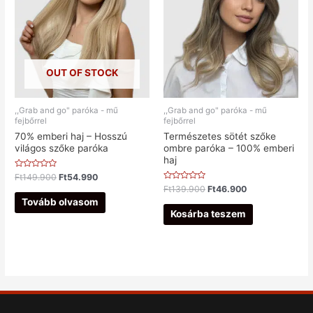
OUT OF STOCK
,,Grab and go" paróka - mű
,,Grab and go" paróka - mű
fejbőrrel
fejbőrrel
70% emberi haj – Hosszú
Természetes sötét szőke
világos szőke paróka
ombre paróka – 100% emberi
haj
Értékelés:
Ft
149.900
Ft
54.990
0
Értékelés:
Ft
139.900
Ft
46.900
/
0
5
Tovább olvasom
/
5
Kosárba teszem