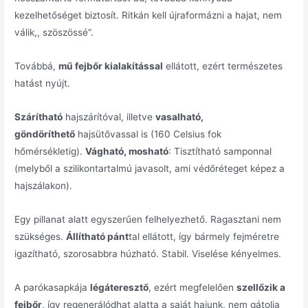
kezelhetőséget biztosít. Ritkán kell újraformázni a hajat, nem
válik,, szöszössé”.
Továbbá,
mű fejbőr kialakítással
ellátott, ezért természetes
hatást nyújt.
Szárítható
hajszárítóval, illetve
vasalható,
göndöríthető
hajsütővassal is (160 Celsius fok
hőmérsékletig).
Vágható, mosható
: Tisztítható samponnal
(melyből a szilikontartalmú javasolt, ami védőréteget képez a
hajszálakon).
Egy pillanat alatt egyszerűen felhelyezhető. Ragasztani nem
szükséges.
Állítható pánt
tal ellátott, így bármely fejméretre
igazítható, szorosabbra húzható. Stabil. Viselése kényelmes.
A parókasapkája
légáteresztő
, ezért megfelelően
szellőzik a
fejbőr
, így regenerálódhat alatta a saját hajunk, nem gátolja