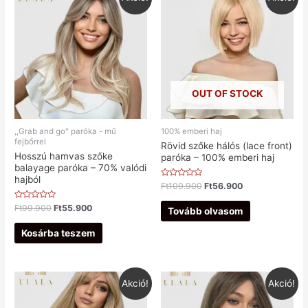
OUT OF STOCK
,,Grab and go" paróka - mű
100% emberi haj
fejbőrrel
Rövid szőke hálós (lace front)
Hosszú hamvas szőke
paróka – 100% emberi haj
balayage paróka – 70% valódi
hajból
Értékelés:
Ft
109.900
Ft
56.900
0
/
Értékelés:
Ft
99.900
Ft
55.900
5
Tovább olvasom
0
/
5
Kosárba teszem
Akció!
Akció!