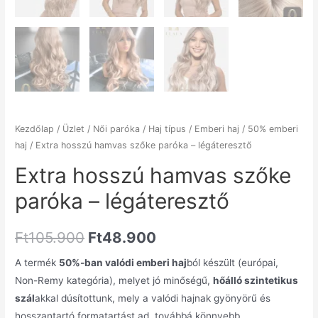
Kezdőlap
/
Üzlet
/
Női paróka
/
Haj típus
/
Emberi haj
/
50% emberi
haj
/ Extra hosszú hamvas szőke paróka – légáteresztő
Extra hosszú hamvas szőke
paróka – légáteresztő
Ft
105.900
Ft
48.900
A termék
50%-ban valódi emberi haj
ból készült (európai,
Non-Remy kategória), melyet jó minőségű,
hőálló szintetikus
szál
akkal dúsítottunk, mely a valódi hajnak gyönyörű és
hosszantartó formatartást ad, továbbá könnyebb