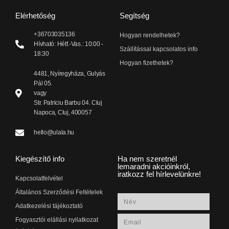
Elérhetőség
Segítség
+36703035136
Hogyan rendelhetek?
Hívható: Hétf.-Vas.: 10:00 -
Szállítással kapcsolatos info
18:30
Hogyan fizethetek?
4481, Nyíregyháza, Gulyás
Pál 05.
vagy
Str. Patriciu Barbu 04. Cluj
Napoca, Cluj, 400057
hello@ulala.hu
Kiegészítő info
Ha nem szeretnél
lemaradni akcióinkról,
iratkozz fel hírlevelünkre!
Kapcsolatfelvétel
Általános Szerződési Feltételek
Adatkezelési tájékoztató
Fogyasztói elállási nyilatkozat