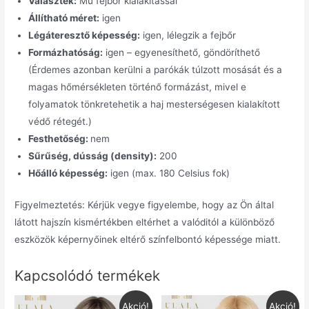
Választék:
Mű fejbőr kialakítással
Állítható méret:
igen
Légáteresztő képesség:
igen, lélegzik a fejbőr
Formázhatóság:
igen – egyenesíthető, göndöríthető
(Érdemes azonban kerülni a parókák túlzott mosását és a
magas hőmérsékleten történő formázást, mivel e
folyamatok tönkretehetik a haj mesterségesen kialakított
védő rétegét.)
Festhetőség:
nem
Sűrűség, dússág (density):
200
Hőálló képesség:
igen (max. 180 Celsius fok)
Figyelmeztetés: Kérjük vegye figyelembe, hogy az Ön által
látott hajszín kismértékben eltérhet a valóditól a különböző
eszközök képernyőinek eltérő színfelbontó képessége miatt.
Kapcsolódó termékek
Akció!
Akció!