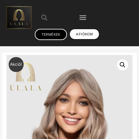
A FIÓKOM
TERMÉKEK
Akció!