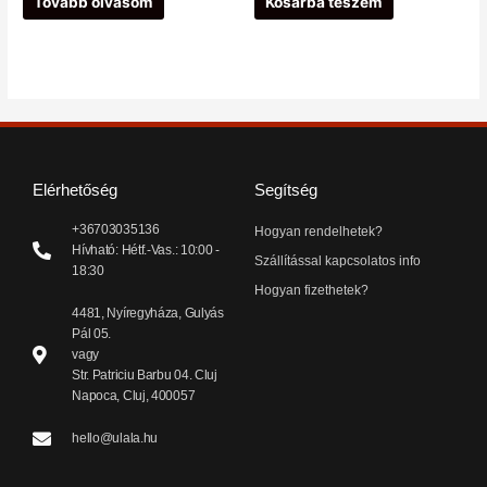
Tovább olvasom
Kosárba teszem
Elérhetőség
Segítség
+36703035136
Hogyan rendelhetek?
Hívható: Hétf.-Vas.: 10:00 -
Szállítással kapcsolatos info
18:30
Hogyan fizethetek?
4481, Nyíregyháza, Gulyás
Pál 05.
vagy
Str. Patriciu Barbu 04. Cluj
Napoca, Cluj, 400057
hello@ulala.hu