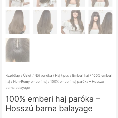
Kezdőlap
/
Üzlet
/
Női paróka
/
Haj típus
/
Emberi haj
/
100% emberi
haj
/
Non-Remy emberi haj
/ 100% emberi haj paróka – Hosszú
barna balayage
100% emberi haj paróka –
Hosszú barna balayage