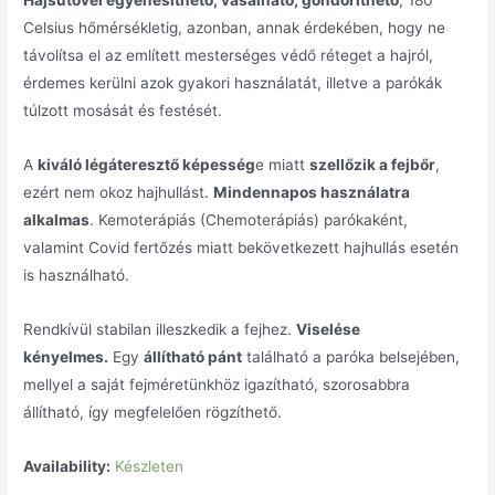
Celsius hőmérsékletig, azonban, annak érdekében, hogy ne
távolítsa el az említett mesterséges védő réteget a hajról,
érdemes kerülni azok gyakori használatát, illetve a parókák
túlzott mosását és festését.
A
kiváló légáteresztő képesség
e miatt
szellőzik a fejbőr
,
ezért nem okoz hajhullást.
Mindennapos használatra
alkalmas
. Kemoterápiás (Chemoterápiás) parókaként,
valamint Covid fertőzés miatt bekövetkezett hajhullás esetén
is használható.
Rendkívül stabilan illeszkedik a fejhez.
Viselése
kényelmes.
Egy
állítható pánt
található a paróka belsejében,
mellyel a saját fejméretünkhöz igazítható, szorosabbra
állítható, így megfelelően rögzíthető.
Availability:
Készleten