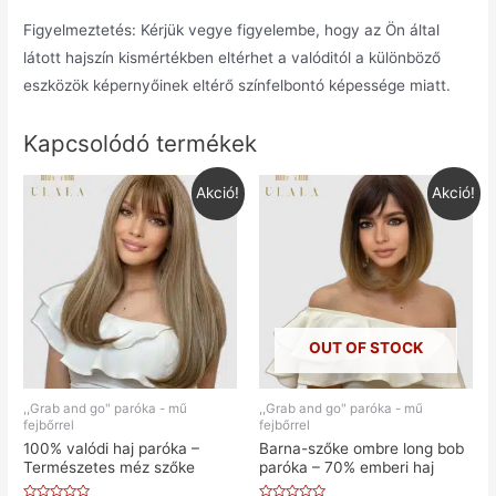
Figyelmeztetés: Kérjük vegye figyelembe, hogy az Ön által
látott hajszín kismértékben eltérhet a valóditól a különböző
eszközök képernyőinek eltérő színfelbontó képessége miatt.
Kapcsolódó termékek
Akció!
Akció!
OUT OF STOCK
,,Grab and go" paróka - mű
,,Grab and go" paróka - mű
fejbőrrel
fejbőrrel
100% valódi haj paróka –
Barna-szőke ombre long bob
Természetes méz szőke
paróka – 70% emberi haj