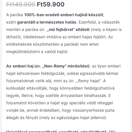
Ft
149.900
Ft
59.900
A paróka
100%-ban eredeti emberi hajból készült
,
ezért
garantált a természetes hatás
. Ezenfelül, a választék
mentén a paróka ún.
,,mű fejbőrrel” ellátott
(mely a képen is
látható), tökéletesen imitálva az emberi hajas fejbőrt. Az
említetteknek köszönhetően a parókát nem lehet
megkülönböztetni a valódi hajtól.
Az
emberi haj ún. ,,Non-Remy” minősítésű
: az ilyen emberi
hajat kétszeresen feldolgozzák, sokkal agresszívebb kémiai
folyamatoknak vetik alá, mint az ún. ,,Remy hajat”. A
kutikuláját eltávolítják, hogy könnyebben feldolgozhatóvá
tegyék, illetve, hogy sokféle árnyalatban kínálhassák. E
folyamatot követően a hajat egy speciális védő réteggel
vonják be, annak érdekében, hogy visszanyerhesse puha
állagát és fényét (mely az egészséges hajat jellemzi).
Hajsütővel egyenesíthető, vasalható, göndöríthető
, 180