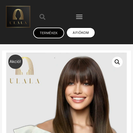
A FIÓKOM
TERMÉKEK
Akció!