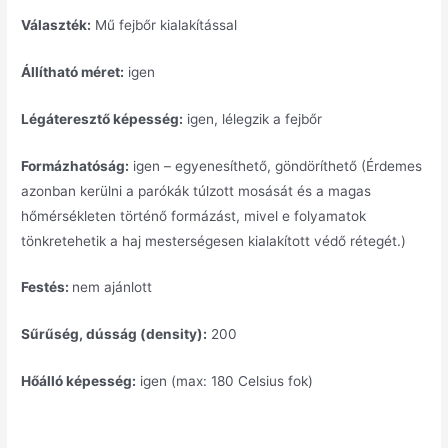
Választék:
Mű fejbőr kialakítással
Állítható méret:
igen
Légáteresztő képesség:
igen, lélegzik a fejbőr
Formázhatóság:
igen – egyenesíthető, göndöríthető (Érdemes
azonban kerülni a parókák túlzott mosását és a magas
hőmérsékleten történő formázást, mivel e folyamatok
tönkretehetik a haj mesterségesen kialakított védő rétegét.)
Festés:
nem ajánlott
Sűrűség, dússág (density):
200
Hőálló képesség:
igen (max: 180 Celsius fok)