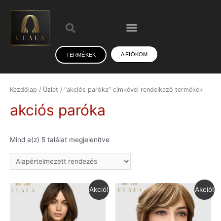
A FIÓKOM
TERMÉKEK
Kezdőlap
/
Üzlet
/ “akciós paróka” címkével rendelkező termékek
akciós paróka
Mind a(z) 5 találat megjelenítve
Akció!
Akció!