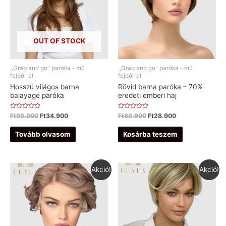
OUT OF STOCK
,,Grab and go" paróka - mű
,,Grab and go" paróka - mű
fejbőrrel
fejbőrrel
Hosszú világos barna
Rövid barna paróka – 70%
balayage paróka
eredeti emberi haj
Értékelés:
Értékelés:
Ft
99.900
Ft
34.900
Ft
69.900
Ft
28.900
0
0
/
/
5
5
Tovább olvasom
Kosárba teszem
Akció!
Akció!