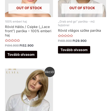
OUT OF STOCK
OUT OF STOCK
100% emberi haj
,,Grab and go" paróka - mű
fejbőrrel
Rövid Hálós / Csipke (,,Lace
Rövid világos szőke paróka
front”) paróka – 100% emberi
haj
Értékelés:
Ft
69.900
Ft
29.900
0
Értékelés:
Ft
94.900
Ft
52.900
/
0
5
Tovább olvasom
/
5
Tovább olvasom
Akció!