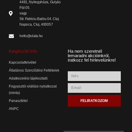
4481, Nyíregyháza, Gulyás
Pál 05.
vagy
Str. Patriciu Barbu 04. Cluj
Napoca, Cluj, 400057
hello@ulala.hu
Kiegészítő info
Ha nem szeretnél
lemaradni akcióinkról,
iratkozz fel hírlevelünkre!
Kapcsolatfelvétel
Általános Szerződési Feltételek
Adatkezelési tájékoztató
Fogyasztói elállási nyilatkozat
(minta)
FELIRATKOZOM
Panasztétel
ANPC