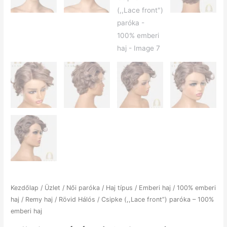
Kezdőlap
/
Üzlet
/
Női paróka
/
Haj típus
/
Emberi haj
/
100% emberi
haj
/
Remy haj
/ Rövid Hálós / Csipke (,,Lace front”) paróka – 100%
emberi haj