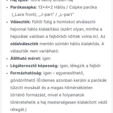
Parókasapka:
13x4x2 Hálós / Csipke paróka
(,,Lace front), ,,J-part” / ,,L-part”
Választék:
Fültől fülig a homlokot elválasztó
hajvonal hálós kialakítású (ezért olyan, mintha a
hajszálak valóban a fejbőrből nőttek volna ki). Az
oldalválaszték
mentén szintén hálós kialakítás. A
választék nem variálható.
Állítható méret:
igen
Légáteresztő képesség:
igen, lélegzik a fejbőr
Formázhatóság:
igen – egyenesíthető,
göndöríthető (Érdemes azonban kerülni a parókák
túlzott mosását és a magas hőmérsékleten
történő formázást, mivel e folyamatok
tönkretehetik a haj mesterségesen kialakított védő
rétegét.)