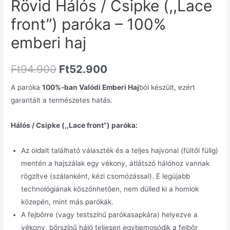
Rövid Hálós / Csipke (,,Lace
front”) paróka – 100%
emberi haj
Ft
94.900
Ft
52.900
A paróka
100%-ban Valódi Emberi Haj
ból készült, ezért
garantált a természetes hatás.
Hálós / Csipke (,,Lace front”) paróka:
Az oldalt található választék és a teljes hajvonal (fültől fülig)
mentén a hajszálak egy vékony, átlátszó hálóhoz vannak
rögzítve (szálanként, kézi csomózással). E legújabb
technológiának köszönhetően, nem dülled ki a homlok
közepén, mint más parókák.
A fejbőrre (vagy testszínű parókasapkára) helyezve a
vékony, bőrszínű háló teljesen egybemosódik a fejbőr