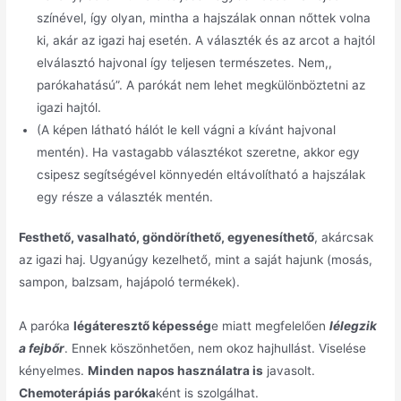
színével, így olyan, mintha a hajszálak onnan nőttek volna
ki, akár az igazi haj esetén. A választék és az arcot a hajtól
elválasztó hajvonal így teljesen természetes. Nem,,
parókahatású”. A parókát nem lehet megkülönböztetni az
igazi hajtól.
(A képen látható hálót le kell vágni a kívánt hajvonal
mentén). Ha vastagabb választékot szeretne, akkor egy
csipesz segítségével könnyedén eltávolítható a hajszálak
egy része a választék mentén.
Festhető, vasalható, göndöríthető, egyenesíthető
, akárcsak
az igazi haj. Ugyanúgy kezelhető, mint a saját hajunk (mosás,
sampon, balzsam, hajápoló termékek).
A paróka
légáteresztő képesség
e miatt megfelelően
lélegzik
a fejbőr
. Ennek köszönhetően, nem okoz hajhullást. Viselése
kényelmes.
Minden napos használatra is
javasolt.
Chemoterápiás paróka
ként is szolgálhat.