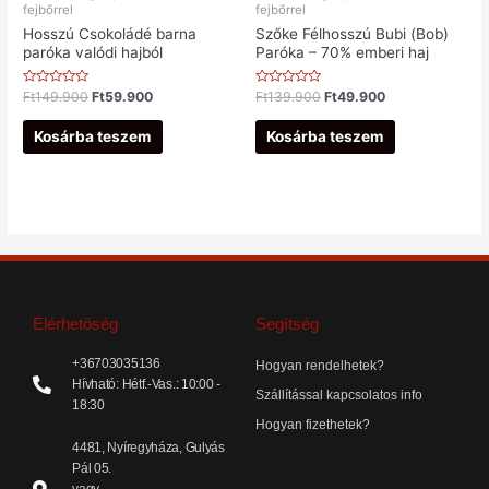
fejbőrrel
fejbőrrel
Hosszú Csokoládé barna
Szőke Félhosszú Bubi (Bob)
paróka valódi hajból
Paróka – 70% emberi haj
Értékelés:
Értékelés:
Ft
149.900
Ft
59.900
Ft
139.900
Ft
49.900
0
0
/
/
5
5
Kosárba teszem
Kosárba teszem
Elérhetőség
Segítség
+36703035136
Hogyan rendelhetek?
Hívható: Hétf.-Vas.: 10:00 -
Szállítással kapcsolatos info
18:30
Hogyan fizethetek?
4481, Nyíregyháza, Gulyás
Pál 05.