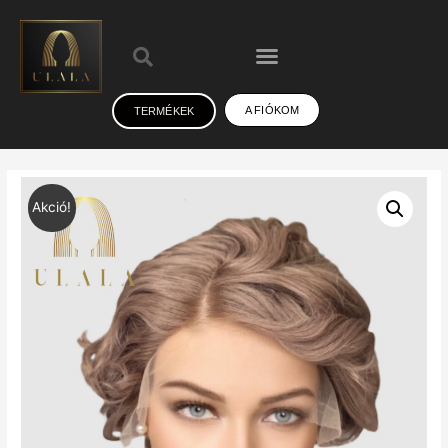
A FIÓKOM
TERMÉKEK
Akció!