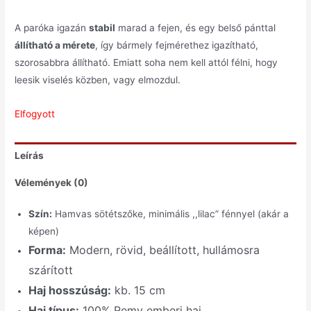
A paróka igazán
stabil
marad a fejen, és egy belső pánttal
állítható a mérete
, így bármely fejmérethez igazítható,
szorosabbra állítható. Emiatt soha nem kell attól félni, hogy
leesik viselés közben, vagy elmozdul.
Elfogyott
Leírás
Vélemények (0)
Szín:
Hamvas sötétszőke, minimális ,,lilac” fénnyel (akár a
képen)
Forma:
Modern, rövid, beállított, hullámosra
szárított
Haj hosszúság:
kb. 15 cm
Haj típus:
100% Remy emberi haj