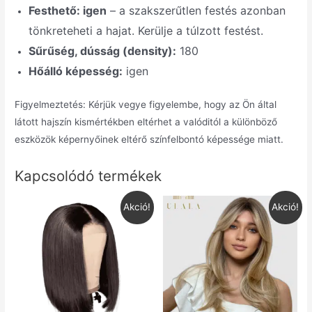
Festhető: igen
– a szakszerűtlen festés azonban
tönkreteheti a hajat. Kerülje a túlzott festést.
Sűrűség, dússág (density):
180
Hőálló képesség:
igen
Figyelmeztetés: Kérjük vegye figyelembe, hogy az Ön által
látott hajszín kismértékben eltérhet a valóditól a különböző
eszközök képernyőinek eltérő színfelbontó képessége miatt.
Kapcsolódó termékek
Akció!
Akció!