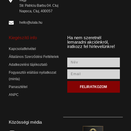
vagy
Str. Patriciu Barbu 04. Cluj
Napoca, Cluj, 400057
hello@ulala.hu
Kiegészítő info
Ha nem szeretnél
lemaradni akcióinkról,
iratkozz fel hírlevelünkre!
Kapcsolatfelvétel
Általános Szerződési Feltételek
Adatkezelési tájékoztató
Fogyasztói elállási nyilatkozat
(minta)
FELIRATKOZOM
Panasztétel
ANPC
Közösségi média