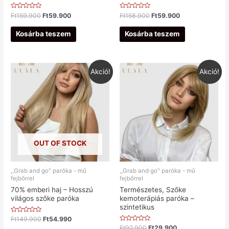
Értékelés:
Értékelés:
Ft
159.900
Ft
59.900
Ft
158.900
Ft
59.900
0
0
/
/
5
5
Kosárba teszem
Kosárba teszem
Akció!
Akció!
OUT OF STOCK
,,Grab and go" paróka - mű
,,Grab and go" paróka - mű
fejbőrrel
fejbőrrel
70% emberi haj – Hosszú
Természetes, Szőke
világos szőke paróka
kemoterápiás paróka –
szintetikus
Értékelés:
Ft
149.900
Ft
54.990
0
Értékelés:
Ft
92.900
Ft
29.900