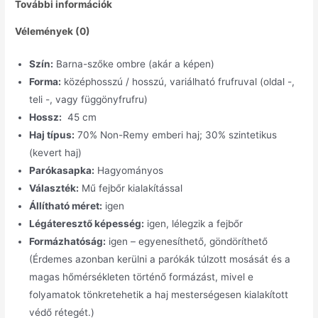
További információk
Vélemények (0)
Szín:
Barna-szőke ombre (akár a képen)
Forma:
középhosszú / hosszú, variálható frufruval (oldal -,
teli -, vagy függönyfrufru)
Hossz:
45 cm
Haj típus:
70% Non-Remy emberi haj; 30% szintetikus
(kevert haj)
Parókasapka:
Hagyományos
Választék:
Mű fejbőr kialakítással
Állítható méret:
igen
Légáteresztő képesség:
igen, lélegzik a fejbőr
Formázhatóság:
igen – egyenesíthető, göndöríthető
(Érdemes azonban kerülni a parókák túlzott mosását és a
magas hőmérsékleten történő formázást, mivel e
folyamatok tönkretehetik a haj mesterségesen kialakított
védő rétegét.)