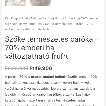
Kezdőlap
/
Üzlet
/
Női paróka
/
Haj típus
/
Emberi haj
/
70% emberi
haj
/
Non-Remy emberi haj
/ Szőke természetes paróka – 70%
emberi haj – változtatható frufru
Szőke természetes paróka –
70% emberi haj –
változtatható frufru
Ft
128.900
Ft
49.900
A paróka
70 %-a eredeti emberi hajból készült
, melyet 30%-
ban szintetikus szálakkal dúsítottunk (kevert haj). Mivel a
valódi haj aránya magasabb, illetve a szintetikus szálak is a
legjobb minőségű anyagból készültek a szintetikus hajak
kategóriájában, ezért
garantált a természetes hatás
.