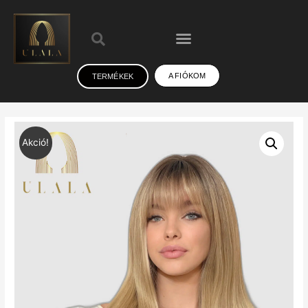
A FIÓKOM
TERMÉKEK
Akció!