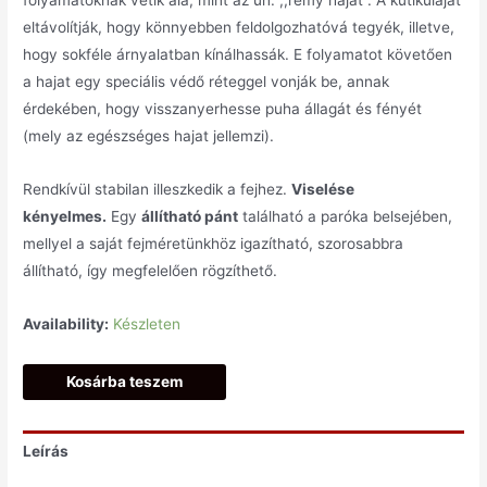
folyamatoknak vetik alá, mint az ún. ,,remy hajat”. A kutikuláját
eltávolítják, hogy könnyebben feldolgozhatóvá tegyék, illetve,
hogy sokféle árnyalatban kínálhassák. E folyamatot követően
a hajat egy speciális védő réteggel vonják be, annak
érdekében, hogy visszanyerhesse puha állagát és fényét
(mely az egészséges hajat jellemzi).
Rendkívül stabilan illeszkedik a fejhez.
Viselése
kényelmes.
Egy
állítható pánt
található a paróka belsejében,
mellyel a saját fejméretünkhöz igazítható, szorosabbra
állítható, így megfelelően rögzíthető.
Availability:
Készleten
Kosárba teszem
Leírás