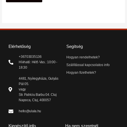
Elérhetőség
Segítség
+36703035136
Hogyan rendelhetek?
Hívható: Hétf.-Vas.: 10:00 -
Szállítással kapcsolatos info
18:30
Hogyan fizethetek?
4481, Nyíregyháza, Gulyás
Pál 05.
vagy
Str. Patriciu Barbu 04. Cluj
Napoca, Cluj, 400057
hello@ulala.hu
Kiegészítő info
Ha nem szeretnél