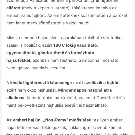
Ezenfelül, a választék mentén a paróka ún.
,,mű fejbőrrel”
ellátott
(mely a képen is látható), tökéletesen imitálva az
emberi hajas fejbőrt. Az említetteknek köszönhetően a parókát
nem lehet megkülönböztetni a valódi hajtól.
Mivel az emberi hajon kívül a parókában található szintetikus
szálak is hőállóak, ezért
180 C fokig vasalható,
egyenesíthető, göndöríthető és formázható
hajsütőkkel,
azonban nem festhető. Samponnal mosható.
Nem igényel speciális kezelést.
A
kiváló légáteresztő képesség
e miatt
szellőzik a fejbőr
,
ezért nem okoz hajhullást.
Mindennapos használatra
alkalmas
. Kemoterápiás parókaként, valamint Covid fertőzés
miatt bekövetkezett hajhullás esetén is használható.
Az
emberi haj ún. ,,Non-Remy” minősítésű
: az ilyen emberi
hajat kétszeresen feldolgozzák, sokkal agresszívebb kémiai