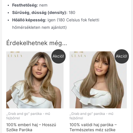
Festhetőség:
nem
Sűrűség, dússág (density):
180
Hőálló képesség:
igen (180 Celsius fok feletti
hőmérsékleten nem ajánlott)
Érdekelhetnek még…
Akció!
Akció!
,,Grab and go" paróka - mű
,,Grab and go" paróka - mű
fejbőrrel
fejbőrrel
100% emberi haj – Hosszú
100% valódi haj paróka –
Szőke Paróka
Természetes méz szőke