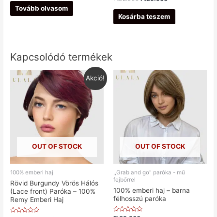
/
0
5
Tovább olvasom
/
5
Kosárba teszem
Kapcsolódó termékek
Akció!
OUT OF STOCK
OUT OF STOCK
100% emberi haj
,,Grab and go" paróka - mű
fejbőrrel
Rövid Burgundy Vörös Hálós
100% emberi haj – barna
(Lace front) Paróka – 100%
félhosszú paróka
Remy Emberi Haj