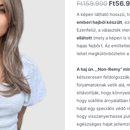
Ft
159.900
Ft
56.
A képen látható hosszú, 
emberi hajból készült
, e
Ezenfelül, a választék me
ellátott
(mely a képen is l
hajas fejbőrt. Az említet
lehet megkülönböztetni a s
A
haj ún. ,,Non-Remy” mi
kétszeresen feldolgozzák
folyamatoknak vetik alá, mi
eltávolítják, hogy könnyeb
hogy sokféle árnyalatban 
hajat egy speciális védő 
hogy visszanyerhesse puha
egészséges hajat jellemzi