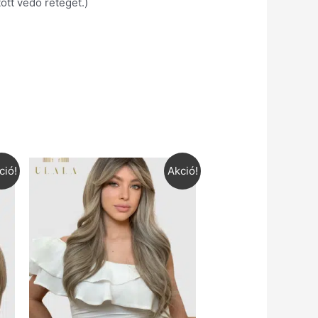
ott védő rétegét.)
ció!
Akció!