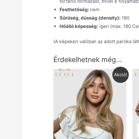
történő formázást, mivel e folyamat
Festhetőség:
nem
Sűrűség, dússág (density):
180
Hőálló képesség:
igen (max. 180 Cel
(A képeken valóban az adott paróka láth
Érdekelhetnek még…
Akció!