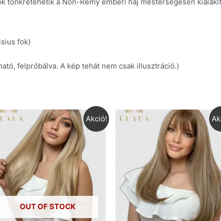
ok tönkretehetik a Non-Remy emberi haj mesterségesen kialakít
sius fok)
ató, felpróbálva. A kép tehát nem csak illusztráció.)
Akció!
Ak
OUT OF STOCK