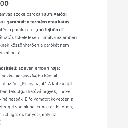
900
hamvas szőke paróka
100% valódi
zért
garantált a természetes hatás
.
ntén a paróka ún.
,,mű fejbőrrel”
átható), tökéletesen imitálva az emberi
teknek köszönhetően a parókát nem
aját hajtól.
nősítésű
: az ilyen emberi hajat
, sokkal agresszívebb kémiai
nt az ún. ,,Remy hajat”. A kutikuláját
ben feldolgozhatóvá tegyék, illetve,
kínálhassák. E folyamatot követően a
réteggel vonják be, annak érdekében,
 állagát és fényét (mely az
).