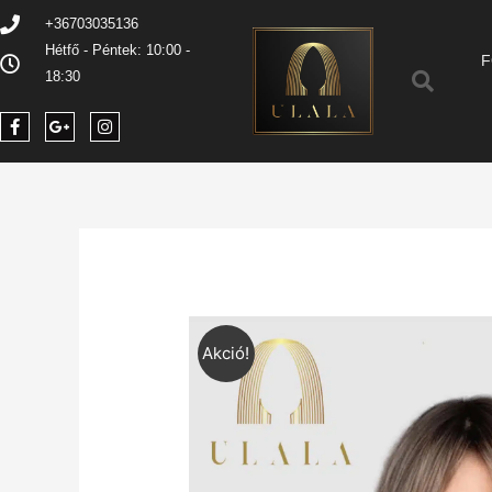
+36703035136
Hétfő - Péntek: 10:00 -
F
18:30
Akció!