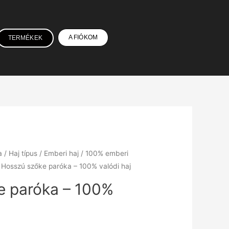
A FIÓKOM
TERMÉKEK
a
/
Haj típus
/
Emberi haj
/
100% emberi
 Hosszú szőke paróka – 100% valódi haj
e paróka – 100%