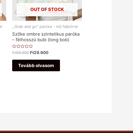
OUT OF STOCK
el
,,Grab and go" paróka - mű fejbőrrel
Szőke ombre szintetikus paróka
– félhosszú bubi (long bob)
Értékelés:
Ft
69.900
Ft
29.900
0
/
5
Tovább olvasom