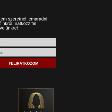
em szeretnél lemaradni
óinkról, iratkozz fel
evelünkre!
FELIRATKOZOM