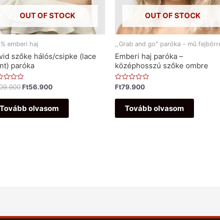
OUT OF STOCK
OUT OF STOCK
% emberi haj
,,Grab and go" paróka - mű fejbőrr
vid szőke hálós/csipke (lace
Emberi haj paróka –
ont) paróka
középhosszú szőke ombre
ékelés:
Értékelés:
09.900
Ft
56.900
Ft
79.900
0
/
5
Tovább olvasom
Tovább olvasom