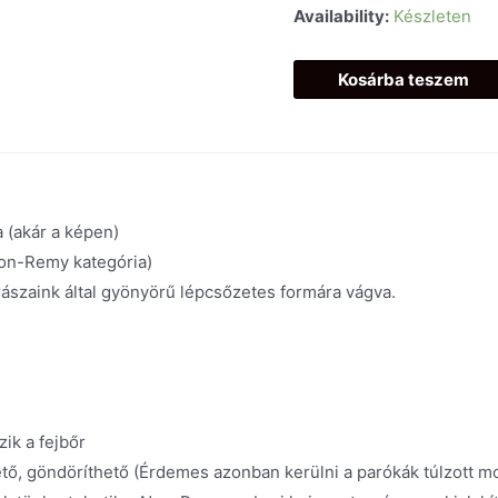
Availability:
Készleten
Kosárba teszem
 (akár a képen)
Non-Remy kategória)
ászaink által gyönyörű lépcsőzetes formára vágva.
zik a fejbőr
tő, göndöríthető (Érdemes azonban kerülni a parókák túlzott 