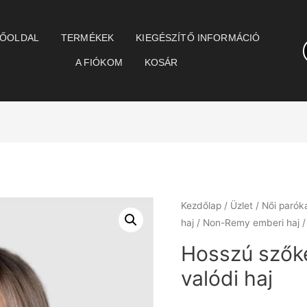
ŐOLDAL
TERMÉKEK
KIEGÉSZÍTŐ INFORMÁCIÓ
A FIÓKOM
KOSÁR
Kezdőlap
/
Üzlet
/
Női parók
haj
/
Non-Remy emberi haj
/
Hosszú szők
valódi haj