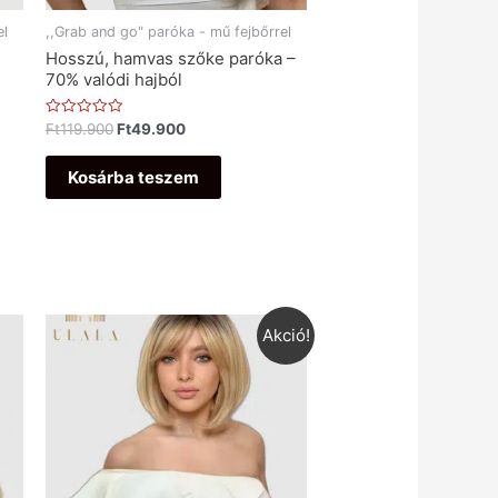
el
,,Grab and go" paróka - mű fejbőrrel
Hosszú, hamvas szőke paróka –
70% valódi hajból
Értékelés:
Ft
119.900
Ft
49.900
0
/
5
Kosárba teszem
Akció!