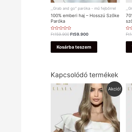
,,Grab and go" paróka - mű fejbőrrel
,,G
100% emberi haj – Hosszú Szőke
70
Paróka
sz
Értékelés:
Ért
Ft
159.900
Ft
59.900
Ft
1
0
0
/
/
5
5
Kosárba teszem
Kapcsolódó termékek
Akció!