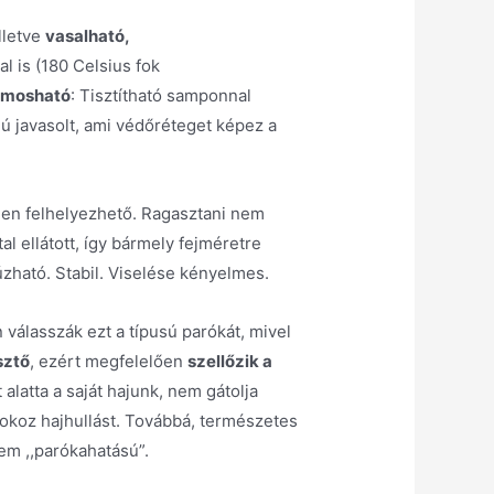
illetve
vasalható,
l is (180 Celsius fok
 mosható
: Tisztítható samponnal
mú javasolt, ami védőréteget képez a
rűen felhelyezhető. Ragasztani nem
tal ellátott, így bármely fejméretre
úzható. Stabil. Viselése kényelmes.
 válasszák ezt a típusú parókát, mivel
sztő
, ezért megfelelően
szellőzik a
 alatta a saját hajunk, nem gátolja
koz hajhullást. Továbbá, természetes
em ,,parókahatású”.