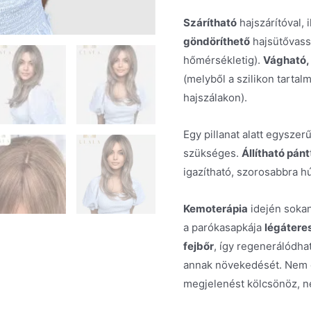
Szárítható
hajszárítóval, 
göndöríthető
hajsütővassa
hőmérsékletig).
Vágható,
(melyből a szilikon tartal
hajszálakon).
Egy pillanat alatt egysze
szükséges.
Állítható pánt
igazítható, szorosabbra h
Kemoterápia
idején sokan
a parókasapkája
légátere
fejbőr
, így regenerálódhat
annak növekedését. Nem o
megjelenést kölcsönöz, n