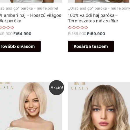
rab and go" paróka - mű fejbőrrel
,,Grab and go" paróka - mű fejbőrr
% emberi haj – Hosszú világos
100% valódi haj paróka –
őke paróka
Természetes méz szőke
ékelés:
Értékelés:
49.900
Ft
54.990
Ft
158.900
Ft
59.900
0
/
5
Tovább olvasom
Kosárba teszem
Akció!