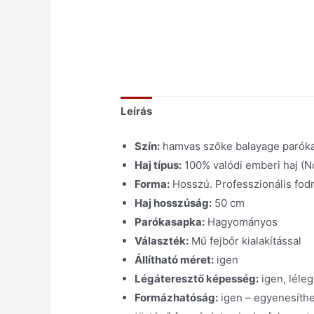
Leírás
Szín:
hamvas szőke balayage paróka
Haj típus:
100% valódi emberi haj (
Forma:
Hosszú. Professzionális fodr
Haj hosszúság:
50 cm
Parókasapka:
Hagyományos
Választék:
Mű fejbőr kialakítással
Állítható méret:
igen
Légáteresztő képesség:
igen, léleg
Formázhatóság:
igen – egyenesíthe