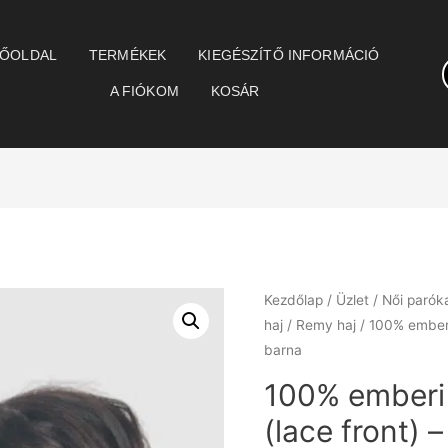
ŐOLDAL
TERMÉKEK
KIEGÉSZÍTŐ INFORMÁCIÓ
A FIÓKOM
KOSÁR
Kezdőlap
/
Üzlet
/
Női parók
haj
/
Remy haj
/ 100% emberi 
barna
100% emberi 
(lace front) 