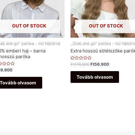
OUT OF STOCK
OUT OF STOCK
rab and go" paróka - mű fejbőrrel
,,Grab and go" paróka - mű fejbőrr
0% emberi haj – barna
Extra hosszú sötétszőke paró
lhosszú paróka
Értékelés:
Ft
176.900
Ft
56.900
0
ékelés:
89.900
/
5
Tovább olvasom
Tovább olvasom