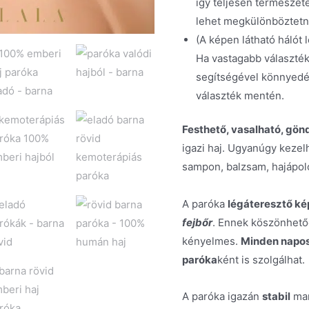
így teljesen természet
lehet megkülönböztetni 
(A képen látható hálót l
Ha vastagabb választék
segítségével könnyedén
választék mentén.
Festhető, vasalható, gön
igazi haj. Ugyanúgy kezelh
sampon, balzsam, hajápol
A paróka
légáteresztő k
fejbőr
. Ennek köszönhetőe
kényelmes.
Minden napos
paróka
ként is szolgálhat.
A paróka igazán
stabil
mar