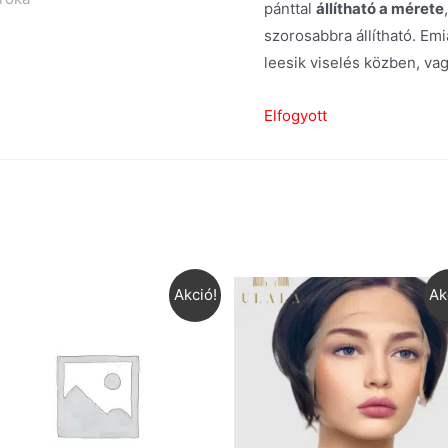
pánttal
állítható a mérete
szorosabbra állítható. Emia
leesik viselés közben, va
Elfogyott
Akció!
Ak