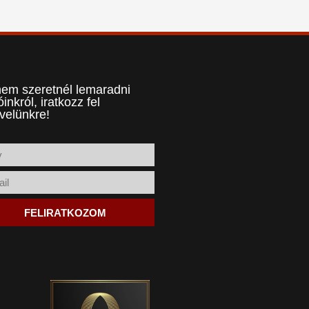
em szeretnél lemaradni
óinkról, iratkozz fel
evelünkre!
FELIRATKOZOM