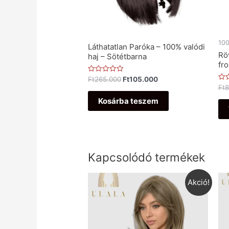
100
Láthatatlan Paróka – 100% valódi
Rö
haj – Sötétbarna
fr
Értékelés:
Ft
265.000
Ft
105.000
0
Ért
Ft
8
/
0
5
/
Kosárba teszem
5
Kapcsolódó termékek
Akció!