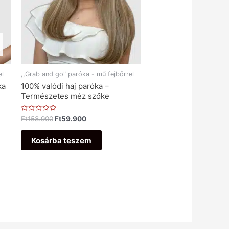
el
,,Grab and go" paróka - mű fejbőrrel
ka
100% valódi haj paróka –
Természetes méz szőke
Értékelés:
Ft
158.900
Ft
59.900
0
/
5
Kosárba teszem