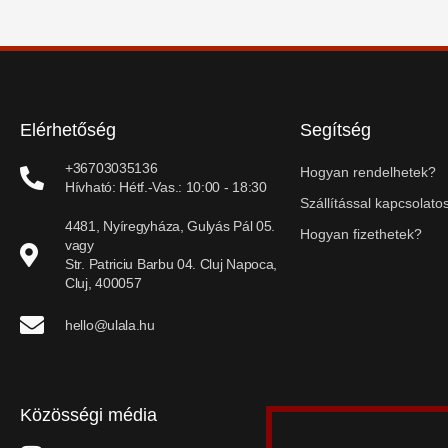
Elérhetőség
Segítség
+36703035136
Hogyan rendelhetek?
Hívható: Hétf.-Vas.: 10:00 - 18:30
Szállítással kapcsolatos
4481, Nyíregyháza, Gulyás Pál 05.
Hogyan fizethetek?
vagy
Str. Patriciu Barbu 04. Cluj Napoca,
Cluj, 400057
hello@ulala.hu
Közösségi média