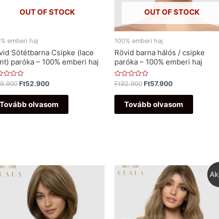
OUT OF STOCK
OUT OF STOCK
% emberi haj
100% emberi haj
vid Sötétbarna Csipke (lace
Rövid barna hálós / csipke
ont) paróka – 100% emberi haj
paróka – 100% emberi haj
ékelés:
Értékelés:
9.900
Ft
52.900
Ft
92.900
Ft
57.900
0
/
5
Tovább olvasom
Tovább olvasom
Ak