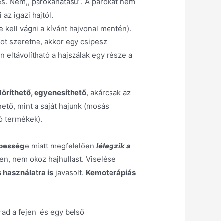
es. Nem,, parókahatású”. A parókát nem
az igazi hajtól.
e kell vágni a kívánt hajvonal mentén).
ot szeretne, akkor egy csipesz
 eltávolítható a hajszálak egy része a
döríthető, egyenesíthető
, akárcsak az
ető, mint a saját hajunk (mosás,
ó termékek).
épesség
e miatt megfelelően
lélegzik a
n, nem okoz hajhullást. Viselése
 használatra is
javasolt.
Kemoterápiás
ad a fejen, és egy belső