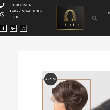
+36703035136
Hétfő - Péntek: 10:00 -
F
18:30
Akció!