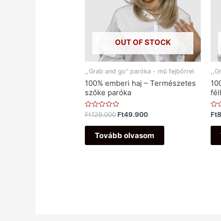
OUT OF STOCK
,,Grab and go" paróka - mű fejbőrrel
,,G
100% emberi haj – Természetes
10
szőke paróka
fé
Értékelés:
Ért
Ft
129.000
Ft
49.900
Ft
0
0
/
/
5
5
Tovább olvasom