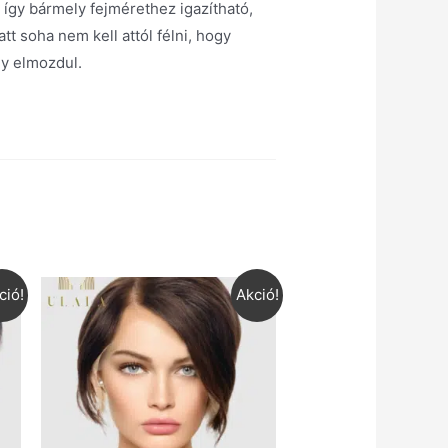
, így bármely fejmérethez igazítható,
tt soha nem kell attól félni, hogy
gy elmozdul.
ció!
Akció!