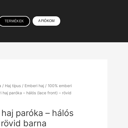
A FIÓKOM
TERMÉKEK
a
/
Haj típus
/
Emberi haj
/
100% emberi
haj paróka – hálós (lace front) – rövid
haj paróka – hálós
– rövid barna