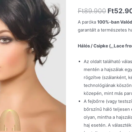
Ft
89.900
Ft
52.9
A paróka
100%-ban Valód
garantált a természetes h
Hálós / Csipke (,,Lace fro
Az oldalt található válas
mentén a hajszálak egy
rögzítve (szálanként, k
technológiának köszön
közepén, mint más par
A fejbőrre (vagy tests
bőrszínű háló teljesen
olyan, mintha a hajszál
haj esetén. A választék 