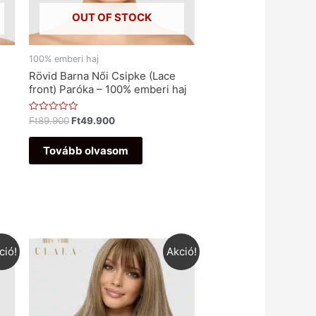
OUT OF STOCK
100% emberi haj
Rövid Barna Női Csipke (Lace
front) Paróka – 100% emberi haj
Értékelés:
Ft
89.900
Ft
49.900
0
/
5
Tovább olvasom
ció!
Akció!