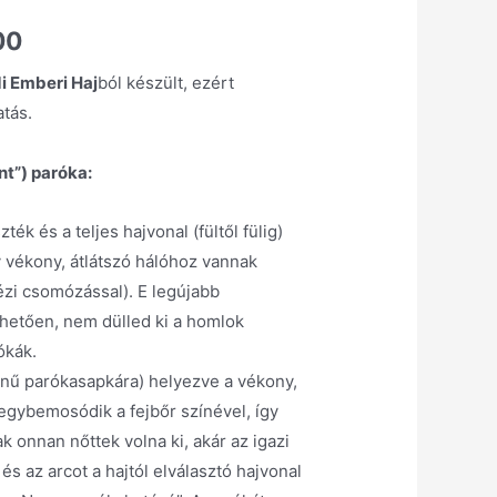
00
i Emberi Haj
ból készült, ezért
atás.
nt”) paróka:
zték és a teljes hajvonal (fültől fülig)
 vékony, átlátszó hálóhoz vannak
ézi csomózással). E legújabb
hetően, nem dülled ki a homlok
ókák.
zínű parókasapkára) helyezve a vékony,
 egybemosódik a fejbőr színével, így
ak onnan nőttek volna ki, akár az igazi
és az arcot a hajtól elválasztó hajvonal