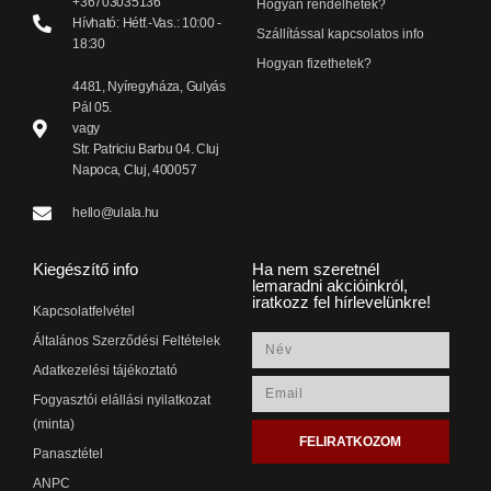
+36703035136
Hogyan rendelhetek?
Hívható: Hétf.-Vas.: 10:00 -
Szállítással kapcsolatos info
18:30
Hogyan fizethetek?
4481, Nyíregyháza, Gulyás
Pál 05.
vagy
Str. Patriciu Barbu 04. Cluj
Napoca, Cluj, 400057
hello@ulala.hu
Kiegészítő info
Ha nem szeretnél
lemaradni akcióinkról,
iratkozz fel hírlevelünkre!
Kapcsolatfelvétel
Általános Szerződési Feltételek
Adatkezelési tájékoztató
Fogyasztói elállási nyilatkozat
(minta)
FELIRATKOZOM
Panasztétel
ANPC