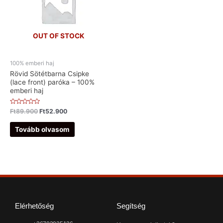
OUT OF STOCK
100% emberi haj
Rövid Sötétbarna Csipke
(lace front) paróka – 100%
emberi haj
Értékelés:
Ft
89.900
Ft
52.900
0
/
5
Tovább olvasom
Elérhetőség
Segítség