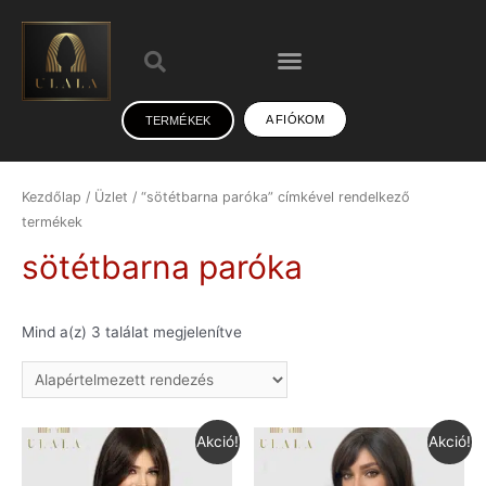
A FIÓKOM
TERMÉKEK
Kezdőlap
/
Üzlet
/ “sötétbarna paróka” címkével rendelkező
termékek
sötétbarna paróka
Mind a(z) 3 találat megjelenítve
Akció!
Akció!