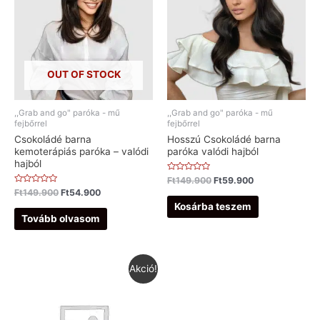
OUT OF STOCK
,,Grab and go" paróka - mű
,,Grab and go" paróka - mű
fejbőrrel
fejbőrrel
Csokoládé barna
Hosszú Csokoládé barna
kemoterápiás paróka – valódi
paróka valódi hajból
hajból
Értékelés:
Ft
149.900
Ft
59.900
0
Értékelés:
Ft
149.900
Ft
54.900
/
0
5
Kosárba teszem
/
5
Tovább olvasom
Akció!