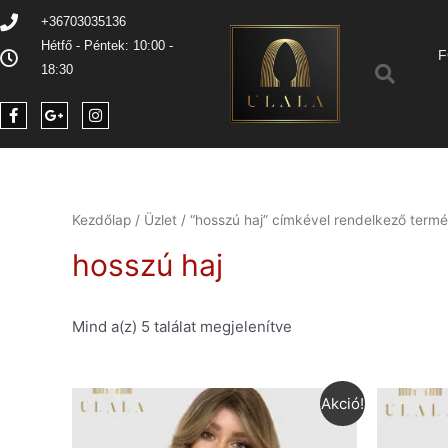
+36703035136
Hétfő - Péntek: 10:00 -
F
18:30
Kezdőlap
/
Üzlet
/ “hosszú haj” címkével rendelkező term
hosszú haj
Mind a(z) 5 találat megjelenítve
Akció!