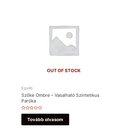
OUT OF STOCK
Egyéb
Szőke Ombre – Vasalható Szintetikus
Paróka
Értékelés:
0
Tovább olvasom
/
5