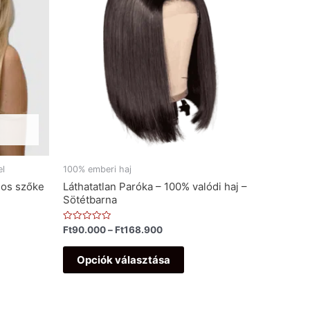
el
100% emberi haj
gos szőke
Láthatatlan Paróka – 100% valódi haj –
Sötétbarna
Értékelés:
Ft
90.000
–
Ft
168.900
0
/
5
Opciók választása