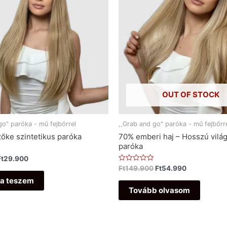
OUT OF STOCK
go" paróka - mű fejbőrrel
,,Grab and go" paróka - mű fejbőrr
őke szintetikus paróka
70% emberi haj – Hosszú vilá
paróka
Ft
29.900
Értékelés:
Ft
149.900
Ft
54.990
0
a teszem
/
5
Tovább olvasom