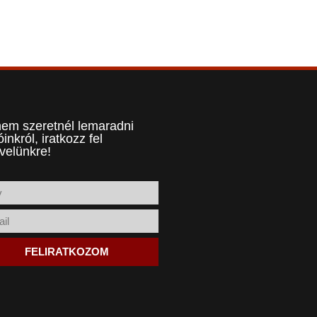
em szeretnél lemaradni
óinkról, iratkozz fel
evelünkre!
FELIRATKOZOM