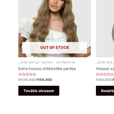
OUT OF STOCK
,,Grab and go" paróka - mű fejbőrrel
,,Grab and 
Extra hosszú sötétszőke paróka
Hosszú sz
Értékelés:
Értékelés:
Ft
176.900
Ft
56.900
Ft
59.900
0
0
/
/
5
5
Tovább olvasom
Kosárb