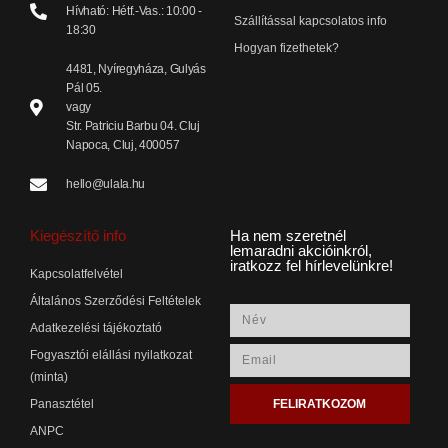
Hívható: Hétf.-Vas.: 10:00 -
Szállítással kapcsolatos info
18:30
Hogyan fizethetek?
4481, Nyíregyháza, Gulyás
Pál 05.
vagy
Str. Patriciu Barbu 04. Cluj
Napoca, Cluj, 400057
hello@ulala.hu
Kiegészítő info
Ha nem szeretnél
lemaradni akcióinkról,
iratkozz fel hírlevelünkre!
Kapcsolatfelvétel
Általános Szerződési Feltételek
Adatkezelési tájékoztató
Fogyasztói elállási nyilatkozat
(minta)
FELIRATKOZOM
Panasztétel
ANPC