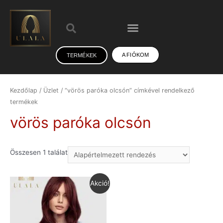
A FIÓKOM
TERMÉKEK
Kezdőlap
/
Üzlet
/ “vörös paróka olcsón” címkével rendelkező
termékek
vörös paróka olcsón
Összesen 1 találat
Akció!