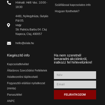
Hívható: Hétf.-Vas.: 10:00 -
Szállítással kapcsolatos info
18:30
Hogyan fizethetek?
4481, Nyíregyháza, Gulyás
Pál 05.
vagy
Str. Patriciu Barbu 04. Cluj
Napoca, Cluj, 400057
hello@ulala.hu
Kiegészítő info
Ha nem szeretnél
lemaradni akcióinkról,
iratkozz fel hírlevelünkre!
Kapcsolatfelvétel
Általános Szerződési Feltételek
Adatkezelési tájékoztató
Fogyasztói elállási nyilatkozat
(minta)
FELIRATKOZOM
Panasztétel
ANPC