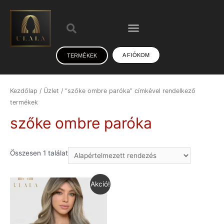
A FIÓKOM
TERMÉKEK
Kezdőlap
/
Üzlet
/ “szőke ombre paróka” címkével rendelkező
termékek
szőke ombre paróka
Összesen 1 találat
Akció!