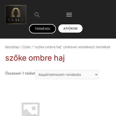
A FIÓKOM
TERMÉKEK
Kezdőlap
/
Üzlet
/ “szőke ombre haj” címkével rendelkező termékek
szőke ombre haj
Összesen 1 találat