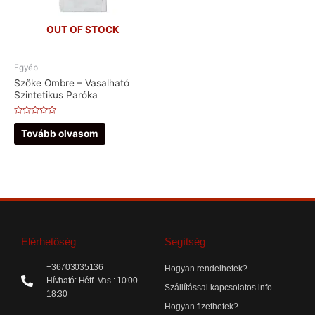
OUT OF STOCK
Egyéb
Szőke Ombre – Vasalható
Szintetikus Paróka
Értékelés:
0
Tovább olvasom
/
5
Elérhetőség
Segítség
+36703035136
Hogyan rendelhetek?
Hívható: Hétf.-Vas.: 10:00 -
Szállítással kapcsolatos info
18:30
Hogyan fizethetek?