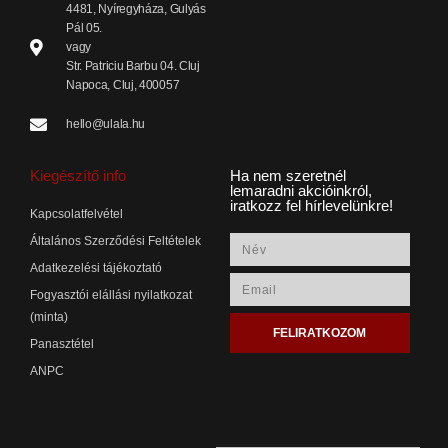
4481, Nyíregyháza, Gulyás
Pál 05.
vagy
Str. Patriciu Barbu 04. Cluj
Napoca, Cluj, 400057
hello@ulala.hu
Kiegészítő info
Ha nem szeretnél
lemaradni akcióinkról,
iratkozz fel hírlevelünkre!
Kapcsolatfelvétel
Általános Szerződési Feltételek
Adatkezelési tájékoztató
Fogyasztói elállási nyilatkozat
(minta)
FELIRATKOZOM
Panasztétel
ANPC