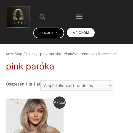
A FIÓKOM
TERMÉKEK
Kezdőlap
/
Üzlet
/ “pink paróka” címkével rendelkező termékek
pink paróka
Összesen 1 találat
Akció!