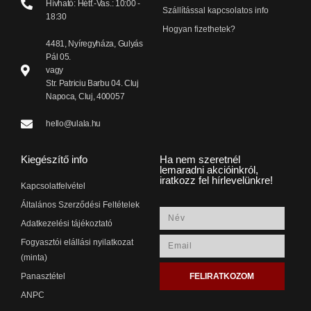
Hívható: Hétf.-Vas.: 10:00 -
Szállítással kapcsolatos info
18:30
Hogyan fizethetek?
4481, Nyíregyháza, Gulyás
Pál 05.
vagy
Str. Patriciu Barbu 04. Cluj
Napoca, Cluj, 400057
hello@ulala.hu
Kiegészítő info
Ha nem szeretnél
lemaradni akcióinkról,
iratkozz fel hírlevelünkre!
Kapcsolatfelvétel
Általános Szerződési Feltételek
Adatkezelési tájékoztató
Fogyasztói elállási nyilatkozat
(minta)
FELIRATKOZOM
Panasztétel
ANPC