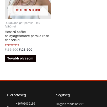
OUT OF STOCK
,,Grab and go" paróka - mű
fejbőrrel
Hosszú szőke
balayage/ombre paróka rose
tincsekkel
Értékelés:
Ft
69.900
Ft
28.900
0
/
5
Tovább olvasom
Elérhetőség
Segítség
+36703035136
Hogyan rendelhetek?