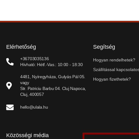
Elérhetőség
Segítség
+36703035136
Hogyan rendelhetek?
Hívható: Hétf.-Vas.: 10:00 - 18:30
Szállítással kapcsolatos
4481, Nyíregyháza, Gulyás Pál 05.
Hogyan fizethetek?
vagy
Str. Patriciu Barbu 04. Cluj Napoca,
Cluj, 400057
hello@ulala.hu
Közösségi média