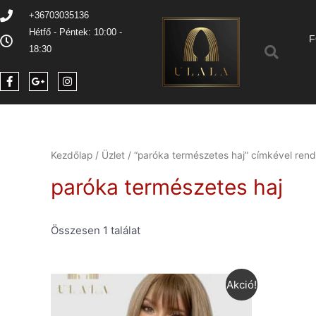
+36703035136
Hétfő - Péntek: 10:00 -
F
18:30
Kezdőlap
/
Üzlet
/ “paróka természetes haj” címkével ren
paróka természetes haj
Összesen 1 találat
Akció!