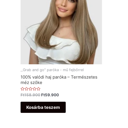
,,Grab and go" paróka - mű fejbőrrel
100% valódi haj paróka – Természetes
méz szőke
Értékelés:
Ft
158.900
Ft
59.900
0
/
5
Kosárba teszem