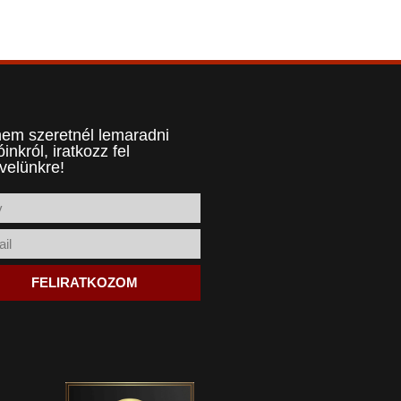
em szeretnél lemaradni
óinkról, iratkozz fel
evelünkre!
FELIRATKOZOM