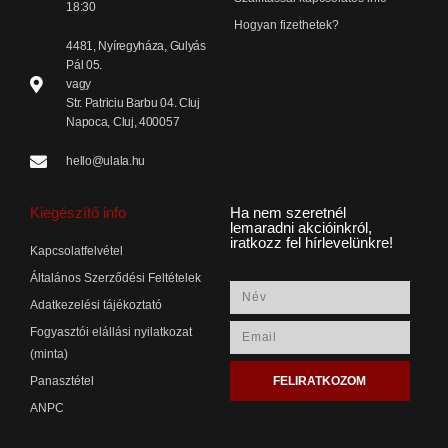
18:30
Hogyan fizethetek?
4481, Nyíregyháza, Gulyás
Pál 05.
vagy
Str. Patriciu Barbu 04. Cluj
Napoca, Cluj, 400057
hello@ulala.hu
Kiegészítő info
Ha nem szeretnél
lemaradni akcióinkról,
iratkozz fel hírlevelünkre!
Kapcsolatfelvétel
Általános Szerződési Feltételek
Adatkezelési tájékoztató
Fogyasztói elállási nyilatkozat
(minta)
FELIRATKOZOM
Panasztétel
ANPC