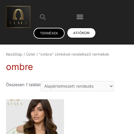
A FIÓKOM
TERMÉKEK
Kezdőlap
/
Üzlet
/ “ombre” címkével rendelkező termékek
ombre
Összesen 1 találat