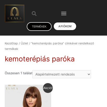
A FIÓKOM
TERMÉKEK
Kezdőlap
/
Üzlet
/ “kemoterépiás paróka” címkével rendelkező
termékek
kemoterépiás paróka
Összesen 1 találat
Akció!