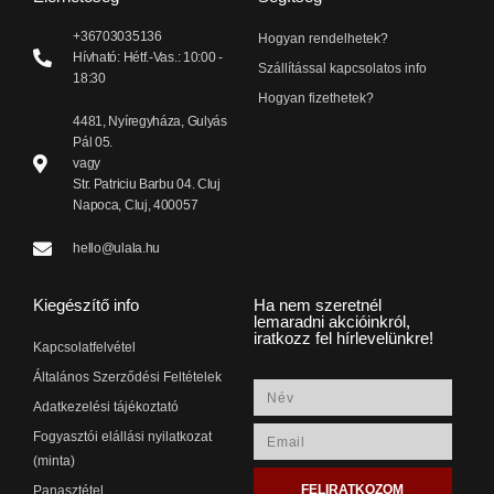
+36703035136
Hogyan rendelhetek?
Hívható: Hétf.-Vas.: 10:00 -
Szállítással kapcsolatos info
18:30
Hogyan fizethetek?
4481, Nyíregyháza, Gulyás
Pál 05.
vagy
Str. Patriciu Barbu 04. Cluj
Napoca, Cluj, 400057
hello@ulala.hu
Kiegészítő info
Ha nem szeretnél
lemaradni akcióinkról,
iratkozz fel hírlevelünkre!
Kapcsolatfelvétel
Általános Szerződési Feltételek
Adatkezelési tájékoztató
Fogyasztói elállási nyilatkozat
(minta)
FELIRATKOZOM
Panasztétel