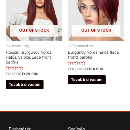
OUT OF STOCK
OUT OF STOCK
Haj hosszúság
100% emberi haj
Hosszú, Burgundy Vörös
Burgundy vörös hálós (lace
Hálós/Csipke/Lace front
front) paróka
paróka
Értékelés:
Ft
109.900
Ft
54.900
0
Értékelés:
Ft
57.900
Ft
29.900
/
0
5
Tovább olvasom
/
5
Tovább olvasom
Elérhetőség
Segítség