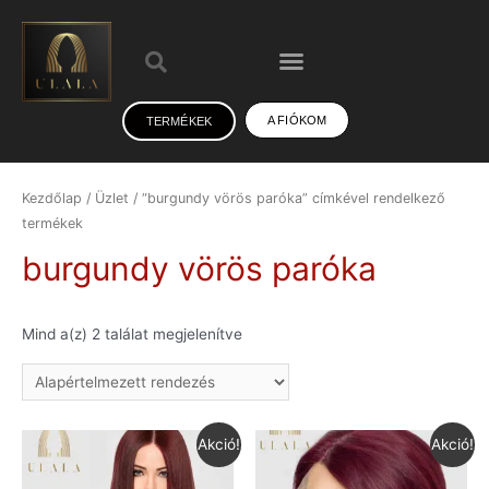
A FIÓKOM
TERMÉKEK
Kezdőlap
/
Üzlet
/ “burgundy vörös paróka” címkével rendelkező
termékek
burgundy vörös paróka
Mind a(z) 2 találat megjelenítve
Akció!
Akció!