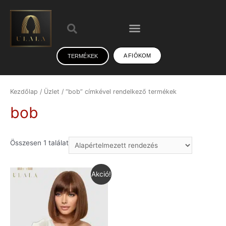
A FIÓKOM
TERMÉKEK
Kezdőlap
/
Üzlet
/ “bob” címkével rendelkező termékek
bob
Összesen 1 találat
Akció!