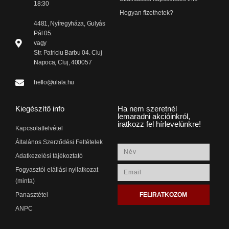
18:30
Hogyan fizethetek?
4481, Nyíregyháza, Gulyás
Pál 05.
vagy
Str. Patriciu Barbu 04. Cluj
Napoca, Cluj, 400057
hello@ulala.hu
Kiegészítő info
Ha nem szeretnél
lemaradni akcióinkról,
iratkozz fel hírlevelünkre!
Kapcsolatfelvétel
Általános Szerződési Feltételek
Adatkezelési tájékoztató
Fogyasztói elállási nyilatkozat
(minta)
FELIRATKOZOM
Panasztétel
ANPC