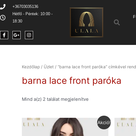
+36703035136
Hétfő - Péntek: 10:00 -
F
18:30
Kezdőlap
/
Üzlet
/ “barna lace front paróka” címkével re
barna lace front paróka
Mind a(z) 2 találat megjelenítve
Akció!