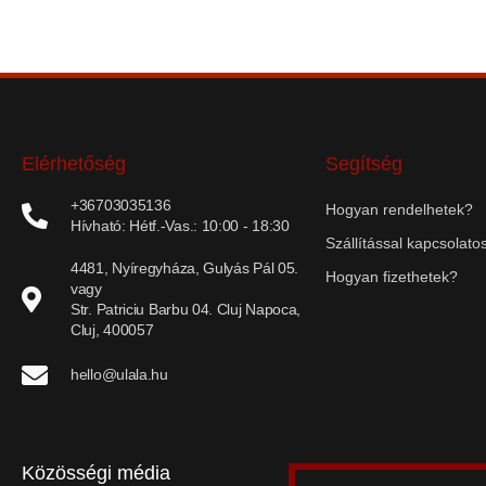
Elérhetőség
Segítség
+36703035136
Hogyan rendelhetek?
Hívható: Hétf.-Vas.: 10:00 - 18:30
Szállítással kapcsolatos
4481, Nyíregyháza, Gulyás Pál 05.
Hogyan fizethetek?
vagy
Str. Patriciu Barbu 04. Cluj Napoca,
Cluj, 400057
hello@ulala.hu
Közösségi média