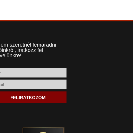
em szeretnél lemaradni
óinkról, iratkozz fel
evelünkre!
FELIRATKOZOM