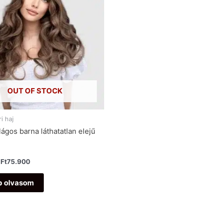
OUT OF STOCK
i haj
ágos barna láthatatlan elejű
Ft
75.900
b olvasom