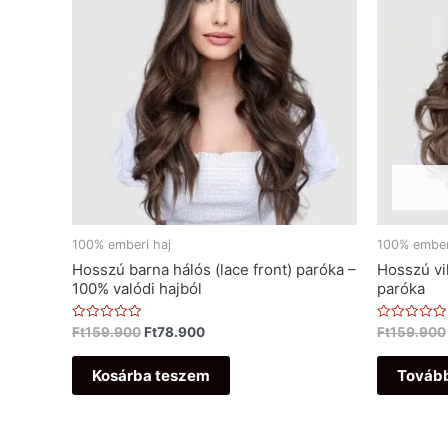
100% emberi haj
100% ember
Hosszú barna hálós (lace front) paróka –
Hosszú vil
100% valódi hajból
paróka
Értékelés:
Értékelés:
Ft
159.900
Ft
78.900
Ft
159.900
0
0
/
/
5
5
Kosárba teszem
Továb