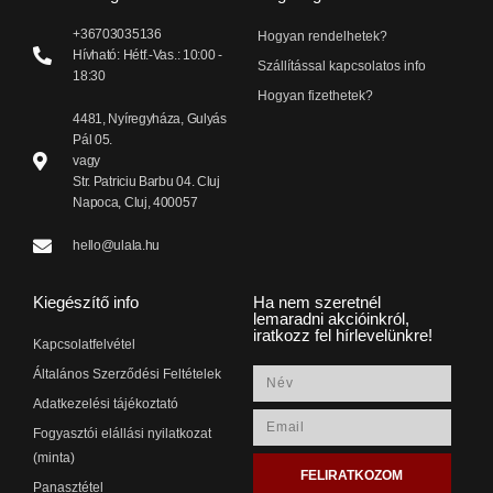
+36703035136
Hogyan rendelhetek?
Hívható: Hétf.-Vas.: 10:00 -
Szállítással kapcsolatos info
18:30
Hogyan fizethetek?
4481, Nyíregyháza, Gulyás
Pál 05.
vagy
Str. Patriciu Barbu 04. Cluj
Napoca, Cluj, 400057
hello@ulala.hu
Kiegészítő info
Ha nem szeretnél
lemaradni akcióinkról,
iratkozz fel hírlevelünkre!
Kapcsolatfelvétel
Általános Szerződési Feltételek
Adatkezelési tájékoztató
Fogyasztói elállási nyilatkozat
(minta)
FELIRATKOZOM
Panasztétel