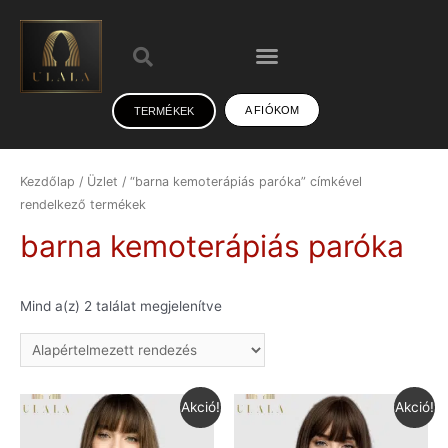
A FIÓKOM
TERMÉKEK
Kezdőlap
/
Üzlet
/ “barna kemoterápiás paróka” címkével
rendelkező termékek
barna kemoterápiás paróka
Mind a(z) 2 találat megjelenítve
Akció!
Akció!