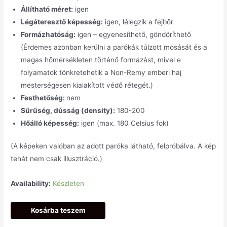
Állítható méret:
igen
Légáteresztő képesség:
igen, lélegzik a fejbőr
Formázhatóság:
igen – egyenesíthető, göndöríthető
(Érdemes azonban kerülni a parókák túlzott mosását és a
magas hőmérsékleten történő formázást, mivel e
folyamatok tönkretehetik a Non-Remy emberi haj
mesterségesen kialakított védő rétegét.)
Festhetőség:
nem
Sűrűség, dússág (density):
180-200
Hőálló képesség:
igen (max. 180 Celsius fok)
(A képeken valóban az adott paróka látható, felpróbálva. A kép
tehát nem csak illusztráció.)
Availability:
Készleten
Kosárba teszem