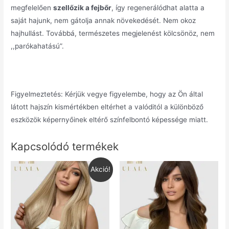
megfelelően
szellőzik a fejbőr
, így regenerálódhat alatta a
saját hajunk, nem gátolja annak növekedését. Nem okoz
hajhullást. Továbbá, természetes megjelenést kölcsönöz, nem
,,parókahatású”.
Figyelmeztetés: Kérjük vegye figyelembe, hogy az Ön által
látott hajszín kismértékben eltérhet a valóditól a különböző
eszközök képernyőinek eltérő színfelbontó képessége miatt.
Kapcsolódó termékek
Akció!