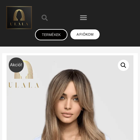
A FIÓKOM
TERMÉKEK
Akció!