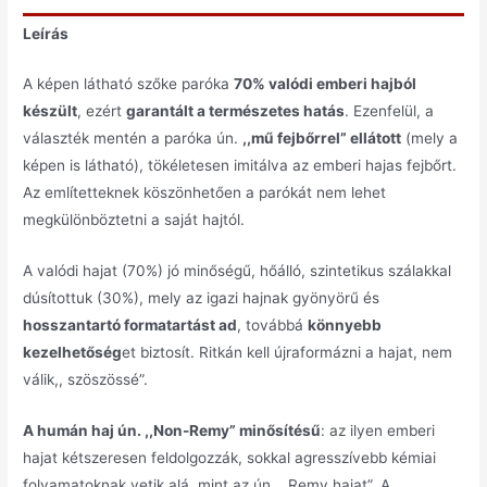
Leírás
A képen látható szőke paróka
70% valódi emberi hajból
készült
, ezért
garantált a természetes hatás
. Ezenfelül, a
választék mentén a paróka ún.
,,mű fejbőrrel” ellátott
(mely a
képen is látható), tökéletesen imitálva az emberi hajas fejbőrt.
Az említetteknek köszönhetően a parókát nem lehet
megkülönböztetni a saját hajtól.
A valódi hajat (70%) jó minőségű, hőálló, szintetikus szálakkal
dúsítottuk (30%), mely az igazi hajnak gyönyörű és
hosszantartó formatartást ad
, továbbá
könnyebb
kezelhetőség
et biztosít. Ritkán kell újraformázni a hajat, nem
válik,, szöszössé”.
A humán
haj ún. ,,Non-Remy” minősítésű
: az ilyen emberi
hajat kétszeresen feldolgozzák, sokkal agresszívebb kémiai
folyamatoknak vetik alá, mint az ún. ,,Remy hajat”. A