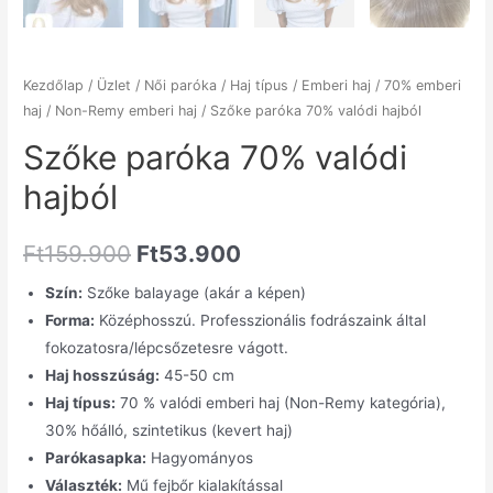
Kezdőlap
/
Üzlet
/
Női paróka
/
Haj típus
/
Emberi haj
/
70% emberi
haj
/
Non-Remy emberi haj
/ Szőke paróka 70% valódi hajból
Szőke paróka 70% valódi
hajból
Ft
159.900
Ft
53.900
Szín:
Szőke balayage (akár a képen)
Forma:
Középhosszú. Professzionális fodrászaink által
fokozatosra/lépcsőzetesre vágott.
Haj hosszúság:
45-50 cm
Haj típus:
70 % valódi emberi haj (Non-Remy kategória),
30% hőálló, szintetikus (kevert haj)
Parókasapka:
Hagyományos
Választék:
Mű fejbőr kialakítással