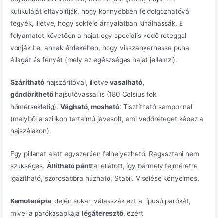
kutikuláját eltávolítják, hogy könnyebben feldolgozhatóvá
tegyék, illetve, hogy sokféle árnyalatban kínálhassák. E
folyamatot követően a hajat egy speciális védő réteggel
vonják be, annak érdekében, hogy visszanyerhesse puha
állagát és fényét (mely az egészséges hajat jellemzi).
Szárítható
hajszárítóval, illetve
vasalható,
göndöríthető
hajsütővassal is (180 Celsius fok
hőmérsékletig).
Vágható, mosható
: Tisztítható samponnal
(melyből a szilikon tartalmú javasolt, ami védőréteget képez a
hajszálakon).
Egy pillanat alatt egyszerűen felhelyezhető. Ragasztani nem
szükséges.
Állítható pánt
tal ellátott, így bármely fejméretre
igazítható, szorosabbra húzható. Stabil. Viselése kényelmes.
Kemoterápia
idején sokan válasszák ezt a típusú parókát,
mivel a parókasapkája
légáteresztő
, ezért