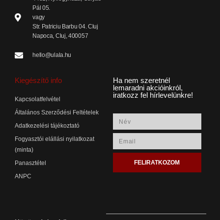
Pál 05.
vagy
Str. Patriciu Barbu 04. Cluj
Napoca, Cluj, 400057
hello@ulala.hu
Kiegészítő info
Ha nem szeretnél
lemaradni akcióinkról,
iratkozz fel hírlevelünkre!
Kapcsolatfelvétel
Általános Szerződési Feltételek
Adatkezelési tájékoztató
Fogyasztói elállási nyilatkozat
(minta)
FELIRATKOZOM
Panasztétel
ANPC