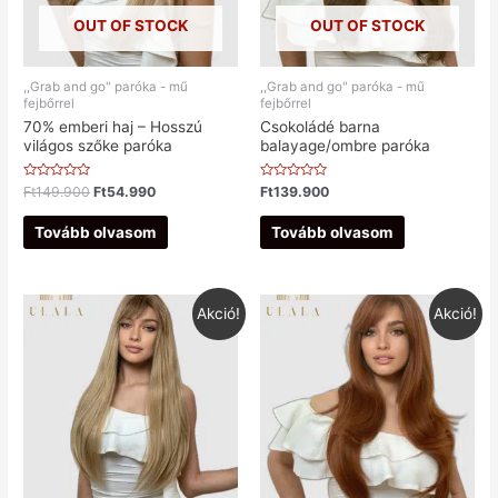
OUT OF STOCK
OUT OF STOCK
,,Grab and go" paróka - mű
,,Grab and go" paróka - mű
fejbőrrel
fejbőrrel
70% emberi haj – Hosszú
Csokoládé barna
világos szőke paróka
balayage/ombre paróka
Értékelés:
Értékelés:
Ft
149.900
Ft
54.990
Ft
139.900
0
0
/
/
5
5
Tovább olvasom
Tovább olvasom
Akció!
Akció!